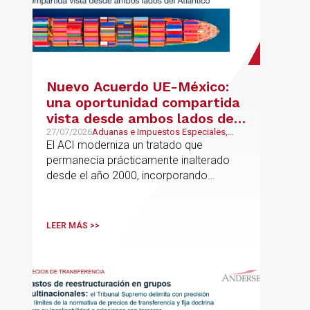
Nuevo Acuerdo UE-México:
una oportunidad compartida
vista desde ambos lados del
Atlántico
27/07/2026
Aduanas e Impuestos Especiales,
Mexican Desk
El ACI moderniza un tratado que
permanecía prácticamente inalterado
desde el año 2000, incorporando
disciplinas hoy indispensables para el
comercio internacional
LEER MÁS >>