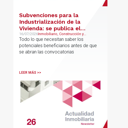
Subvenciones para la
Industrialización de la
Vivienda: se publica el
proyecto de bases
16/07/2026
Inmobiliario, Construcción y
Urbanismo
Todo lo que necesitan saber los
reguladoras
potenciales beneficiarios antes de que
se abran las convocatorias
LEER MÁS >>