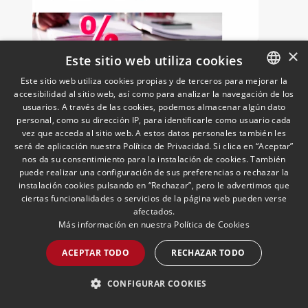
×
Este sitio web utiliza cookies
Este sitio web utiliza cookies propias y de terceros para mejorar la
Ajustes de precios de
accesibilidad al sitio web, así como para analizar la navegación de los
SPANISH
transferencia e IVA: el TJUE
usuarios. A través de las cookies, podemos almacenar algún dato
resuelve el asunto Stellantis
ENGLISH
personal, como su dirección IP, para identificarle como usuario cada
(C-603/24)
09/06/2026
Fiscal
vez que acceda al sitio web. A estos datos personales también les
El pasado 13 de mayo de 2026, el
PORTUGUESE
será de aplicación nuestra Política de Privacidad. Si clica en “Aceptar”
Tribunal de Justicia de la Unión Europea
nos da su consentimiento para la instalación de cookies. También
puede realizar una configuración de sus preferencias o rechazar la
("TJUE") dictó sentencia en el asunto C-
instalación cookies pulsando en “Rechazar”, pero le advertimos que
603/24, Stellantis Portugal, abordando
ciertas funcionalidades o servicios de la página web pueden verse
una de las cuestiones más frecuentes en
afectados.
la fiscalidad de los grupos
LEER MÁS >>
Más información en nuestra
Política de Cookies
multinacionales: la posible incidencia en
el IVA de los ajustes de precios de
ACEPTAR TODO
RECHAZAR TODO
transferencia pactados entre entidades
vinculadas
CONFIGURAR COOKIES