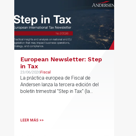
European Newsletter: Step
in Tax
23/06/2026
Fiscal
La práctica europea de Fiscal de
Andersen lanza la tercera edición del
boletín trimestral "Step in Tax" (la
segunda edición de 2026) con las
últimas novedades, avances y opiniones
de expertos sobre cuestiones fiscales
internacionales de la UE
LEER MÁS >>