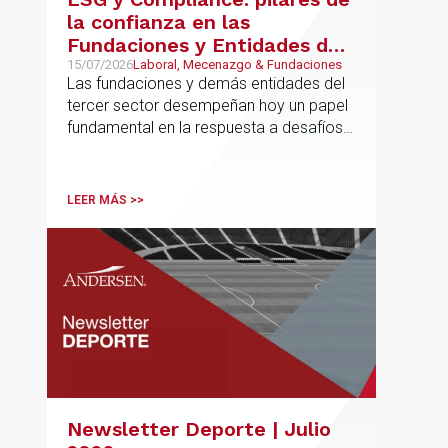
la confianza en las
Fundaciones y Entidades del
Tercer Sector – La confianza
15/07/2026
Laboral, Mecenazgo & Fundaciones
Las fundaciones y demás entidades del
ya no se presume, se
tercer sector desempeñan hoy un papel
construye
fundamental en la respuesta a desafíos
sociales, ambientales, educativos y
culturales de creciente complejidad
LEER MÁS >>
Newsletter Deporte | Julio