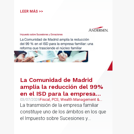
LEER MÁS >>
La Comunidad de Madrid
amplía la reducción del 99%
en el ISD para la empresa
familiar: una reforma que
03/07/2026
Fiscal, PCS, Wealth Management &
Family Business
La transmisión de la empresa familiar
trasciende el núcleo familiar
constituye uno de los ámbitos en los que
el Impuesto sobre Sucesiones y
Donaciones (“ISD”) adquiere una mayor
relevancia práctica