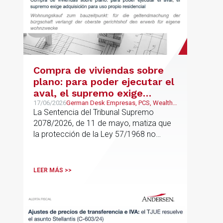
Compra de viviendas sobre
plano: para poder ejecutar el
aval, el supremo exige
adquisición para uso propio
17/06/2026
German Desk Empresas, PCS, Wealth
Management & Family Business
La Sentencia del Tribunal Supremo
residencial
2078/2026, de 11 de mayo, matiza que
la protección de la Ley 57/1968 no
cubre cualquier compra de vivienda, sino
solo aquellas adquisiciones destinadas a
domicilio o residencia personal
LEER MÁS >>