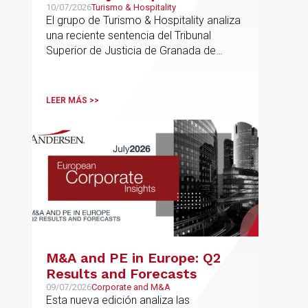
Interpretar el Plan General
10/07/2026
Turismo & Hospitality
El grupo de Turismo & Hospitality analiza
de Ordenación Urbana
una reciente sentencia del Tribunal
(“PGOU”) para equiparar las
Superior de Justicia de Granada de
viviendas turísticas y los
especial interés para el sector
establecimientos hoteleros
sin modificarla normativa
LEER MÁS >>
autonómica y estatal
M&A and PE in Europe: Q2
Results and Forecasts
09/07/2026
Corporate and M&A
Esta nueva edición analiza las