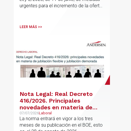
urgentes para el incremento de la oferta
de vivienda con protección pública, en
vigor desde el 16 de junio
LEER MÁS >>
Nota Legal: Real Decreto
416/2026. Principales
novedades en materia de
jubilación flexible y jubilación
07/07/2026
Laboral
La norma entrará en vigor a los tres
demorada
meses de su publicación en el BOE, esto