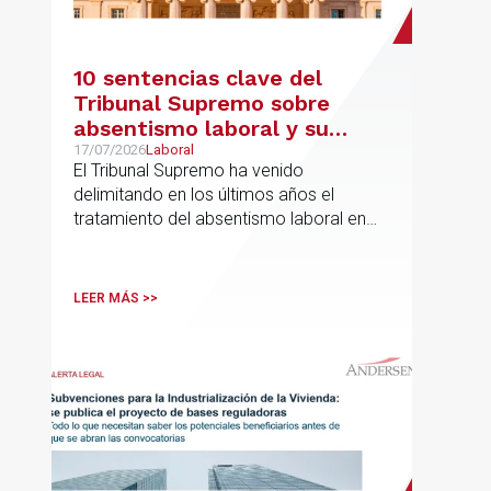
10 sentencias clave del
Tribunal Supremo sobre
absentismo laboral y su
incidencia en el salario
17/07/2026
Laboral
El Tribunal Supremo ha venido
delimitando en los últimos años el
tratamiento del absentismo laboral en
materia salarial, especialmente cuando
las ausencias inciden sobre primas de
asistencia, complementos de
LEER MÁS >>
puntualidad, incentivos y sistemas de
retribución variable