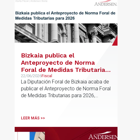
Bizkaia publica el
Anteproyecto de Norma
Foral de Medidas Tributarias
para 2026
22/06/2026
Fiscal
La Diputación Foral de Bizkaia acaba de
publicar el Anteproyecto de Norma Foral
de Medidas Tributarias para 2026,
actualmente en fase de audiencia
pública. El texto propone una batería de
modificaciones que afectan
LEER MÁS >>
transversalmente a las normativas de los
impuestos más relevantes