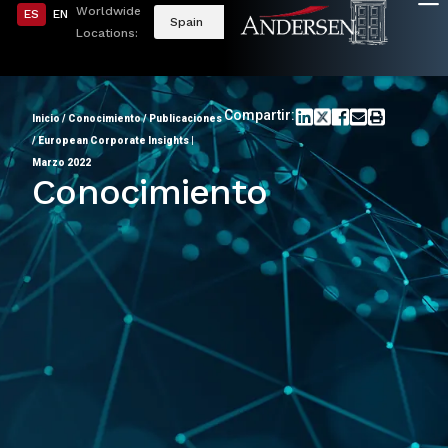
Worldwide
ES
EN
Spain
Locations:
Compartir:
Inicio
/
Conocimiento
/
Publicaciones
/
European Corporate Insights |
Marzo 2022
Conocimiento