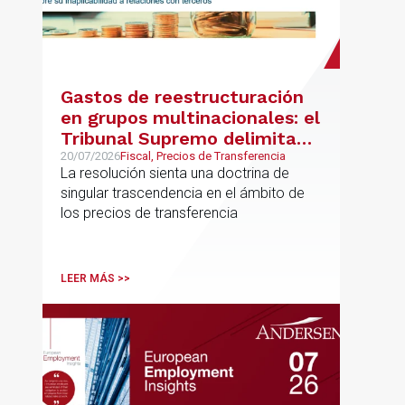
Gastos de reestructuración
en grupos multinacionales: el
Tribunal Supremo delimita
con precisión los límites de la
20/07/2026
Fiscal, Precios de Transferencia
La resolución sienta una doctrina de
normativa de precios de
singular trascendencia en el ámbito de
transferencia y fija doctrina
los precios de transferencia
sobre su inaplicabilidad a
relaciones con terceros
LEER MÁS >>