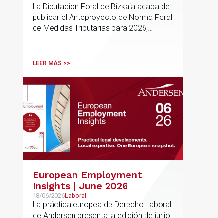
La Diputación Foral de Bizkaia acaba de
publicar el Anteproyecto de Norma Foral
de Medidas Tributarias para 2026,
actualmente en fase de audiencia
pública. El texto propone una batería de
modificaciones que afectan
LEER MÁS >>
transversalmente a las normativas de los
impuestos más relevantes
European Employment
Insights | June 2026
18/06/2026
Laboral
La práctica europea de Derecho Laboral
de Andersen presenta la edición de junio