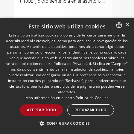
("TJUE") dictó sentencia en el asunto C-
603/24, Stellantis Portugal, abordando
una de las cuestiones más frecuentes en
la fiscalidad de los grupos
×
LEER MÁS >>
Este sitio web utiliza cookies
multinacionales: la posible incidencia en
el IVA de los ajustes de precios de
Este sitio web utiliza cookies propias y de terceros para mejorar la
transferencia pactados entre entidades
accesibilidad al sitio web, así como para analizar la navegación de los
SPANISH
usuarios. A través de las cookies, podemos almacenar algún dato
vinculadas
ENGLISH
personal, como su dirección IP, para identificarle como usuario cada
vez que acceda al sitio web. A estos datos personales también les
PORTUGUESE
será de aplicación nuestra Política de Privacidad. Si clica en “Aceptar”
nos da su consentimiento para la instalación de cookies. También
puede realizar una configuración de sus preferencias o rechazar la
instalación cookies pulsando en “Rechazar”, pero le advertimos que
ciertas funcionalidades o servicios de la página web pueden verse
La sucesión en la Empresa
afectados.
Familiar: el pacto sucesorio
Más información en nuestra
Política de Cookies
en Cataluña
ACEPTAR TODO
RECHAZAR TODO
09/06/2026
Económico y Financiero, PCS, Wealth
Management & Family Business
El pacto sucesorio se encuentra
presente en los ordenamientos jurídicos
CONFIGURAR COOKIES
de Navarra, Aragón, Galicia, Baleares y