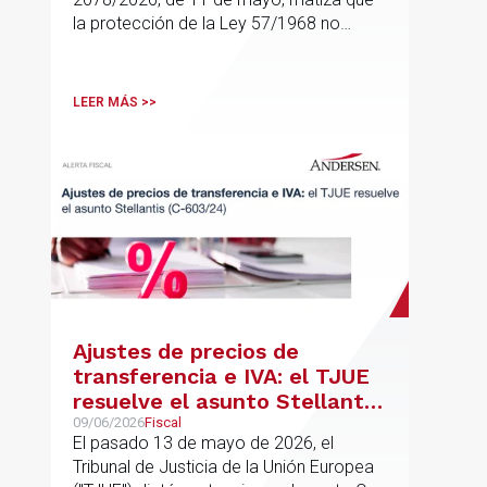
la protección de la Ley 57/1968 no
cubre cualquier compra de vivienda, sino
solo aquellas adquisiciones destinadas a
domicilio o residencia personal
LEER MÁS >>
Ajustes de precios de
transferencia e IVA: el TJUE
resuelve el asunto Stellantis
(C-603/24)
09/06/2026
Fiscal
El pasado 13 de mayo de 2026, el
Tribunal de Justicia de la Unión Europea