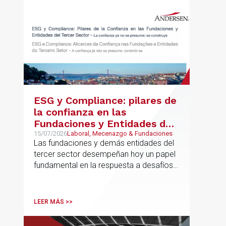
ESG y Compliance: pilares de
la confianza en las
Fundaciones y Entidades del
Tercer Sector – La confianza
15/07/2026
Laboral, Mecenazgo & Fundaciones
Las fundaciones y demás entidades del
ya no se presume, se
tercer sector desempeñan hoy un papel
construye
fundamental en la respuesta a desafíos
sociales, ambientales, educativos y
culturales de creciente complejidad
LEER MÁS >>