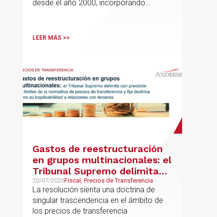
desde el año 2000, incorporando
disciplinas hoy indispensables para el
comercio internacional
LEER MÁS >>
Gastos de reestructuración
en grupos multinacionales: el
Tribunal Supremo delimita
con precisión los límites de la
20/07/2026
Fiscal, Precios de Transferencia
La resolución sienta una doctrina de
normativa de precios de
singular trascendencia en el ámbito de
transferencia y fija doctrina
los precios de transferencia
sobre su inaplicabilidad a