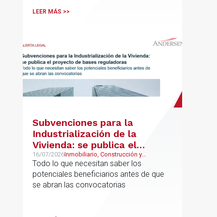
asistencia, complementos de
LEER MÁS >>
puntualidad, incentivos y sistemas de
retribución variable
Subvenciones para la
Industrialización de la
Vivienda: se publica el
proyecto de bases
16/07/2026
Inmobiliario, Construcción y
Urbanismo
Todo lo que necesitan saber los
reguladoras
potenciales beneficiarios antes de que
se abran las convocatorias