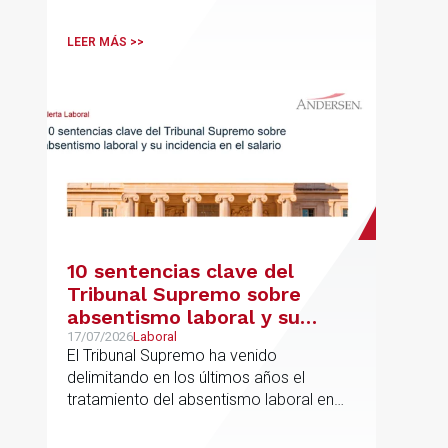
LEER MÁS >>
10 sentencias clave del
Tribunal Supremo sobre
absentismo laboral y su
incidencia en el salario
17/07/2026
Laboral
El Tribunal Supremo ha venido
delimitando en los últimos años el
tratamiento del absentismo laboral en
materia salarial, especialmente cuando
las ausencias inciden sobre primas de