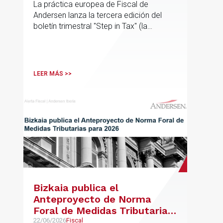
La práctica europea de Fiscal de
Andersen lanza la tercera edición del
boletín trimestral "Step in Tax" (la
segunda edición de 2026) con las
últimas novedades, avances y opiniones
de expertos sobre cuestiones fiscales
internacionales de la UE
LEER MÁS >>
Bizkaia publica el
Anteproyecto de Norma
Foral de Medidas Tributarias
para 2026
22/06/2026
Fiscal