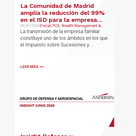
La Comunidad de Madrid
amplía la reducción del 99%
en el ISD para la empresa
familiar: una reforma que
03/07/2026
Fiscal, PCS, Wealth Management &
Family Business
La transmisión de la empresa familiar
trasciende el núcleo familiar
constituye uno de los ámbitos en los que
el Impuesto sobre Sucesiones y
Donaciones (“ISD”) adquiere una mayor
relevancia práctica
LEER MÁS >>