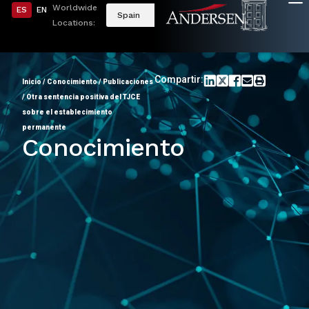
Worldwide
ES
EN
Spain
Locations:
Compartir:
Inicio
/
Conocimiento
/
Publicaciones
/
Otra sentencia positiva del TJCE
sobre el establecimiento
permanente
Conocimiento