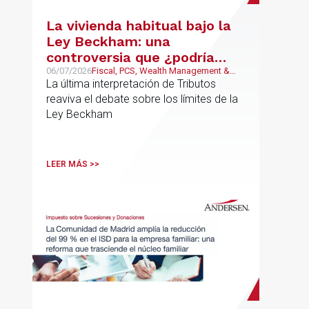
La vivienda habitual bajo la
Ley Beckham: una
controversia que ¿podría
estar llegando a su fin?
06/07/2026
Fiscal, PCS, Wealth Management &
Family Business
La última interpretación de Tributos
reaviva el debate sobre los límites de la
Ley Beckham
LEER MÁS >>