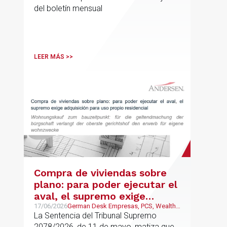
del boletín mensual
LEER MÁS >>
Compra de viviendas sobre
plano: para poder ejecutar el
aval, el supremo exige
adquisición para uso propio
17/06/2026
German Desk Empresas, PCS, Wealth
Management & Family Business
La Sentencia del Tribunal Supremo
residencial
2078/2026, de 11 de mayo, matiza que