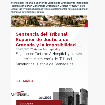
Sentencia del Tribunal
Superior de Justicia de
Granada y la imposibilidad de
Interpretar el Plan General
10/07/2026
Turismo & Hospitality
El grupo de Turismo & Hospitality analiza
de Ordenación Urbana
una reciente sentencia del Tribunal
(“PGOU”) para equiparar las
Superior de Justicia de Granada de
viviendas turísticas y los
especial interés para el sector
establecimientos hoteleros
sin modificarla normativa
LEER MÁS >>
autonómica y estatal