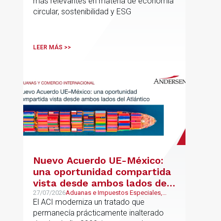
más relevantes en materia de economía
circular, sostenibilidad y ESG
LEER MÁS >>
Nuevo Acuerdo UE-México:
una oportunidad compartida
vista desde ambos lados del
Atlántico
27/07/2026
Aduanas e Impuestos Especiales,
Mexican Desk
El ACI moderniza un tratado que
permanecía prácticamente inalterado