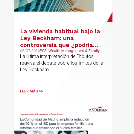
La vivienda habitual bajo la
Ley Beckham: una
controversia que ¿podría
estar llegando a su fin?
06/07/2026
PCS, Wealth Management & Family
Business, Fiscal
La última interpretación de Tributos
reaviva el debate sobre los límites de la
Ley Beckham
LEER MÁS >>