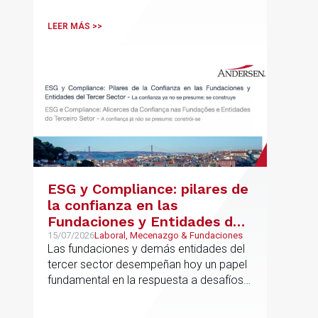
vinculadas
LEER MÁS >>
ESG y Compliance: pilares de
la confianza en las
Fundaciones y Entidades del
Tercer Sector – La confianza
15/07/2026
Laboral, Mecenazgo & Fundaciones
Las fundaciones y demás entidades del
ya no se presume, se
tercer sector desempeñan hoy un papel
construye
fundamental en la respuesta a desafíos
sociales, ambientales, educativos y
culturales de creciente complejidad