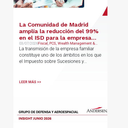
La Comunidad de Madrid
amplía la reducción del 99%
en el ISD para la empresa
familiar: una reforma que
03/07/2026
Fiscal, PCS, Wealth Management &
Family Business
La transmisión de la empresa familiar
trasciende el núcleo familiar
constituye uno de los ámbitos en los que
el Impuesto sobre Sucesiones y
Donaciones (“ISD”) adquiere una mayor
relevancia práctica
LEER MÁS >>