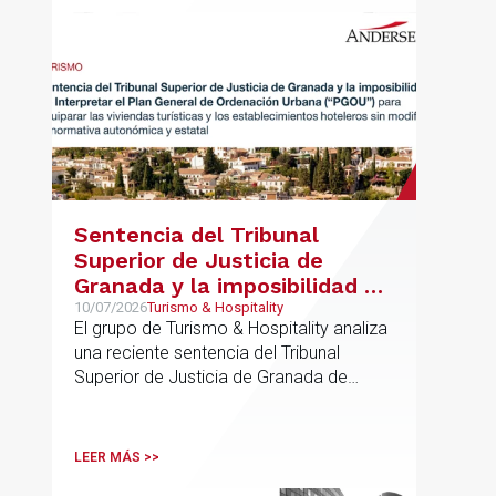
Sentencia del Tribunal
Superior de Justicia de
Granada y la imposibilidad de
Interpretar el Plan General
10/07/2026
Turismo & Hospitality
El grupo de Turismo & Hospitality analiza
de Ordenación Urbana
una reciente sentencia del Tribunal
(“PGOU”) para equiparar las
Superior de Justicia de Granada de
viviendas turísticas y los
especial interés para el sector
establecimientos hoteleros
sin modificarla normativa
LEER MÁS >>
autonómica y estatal