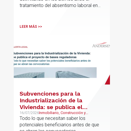
tratamiento del absentismo laboral en
materia salarial, especialmente cuando
las ausencias inciden sobre primas de
asistencia, complementos de
LEER MÁS >>
puntualidad, incentivos y sistemas de
retribución variable
Subvenciones para la
Industrialización de la
Vivienda: se publica el
proyecto de bases
16/07/2026
Inmobiliario, Construcción y
Urbanismo
Todo lo que necesitan saber los
reguladoras
potenciales beneficiarios antes de que