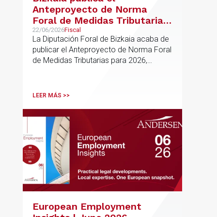
Anteproyecto de Norma
Foral de Medidas Tributarias
para 2026
22/06/2026
Fiscal
La Diputación Foral de Bizkaia acaba de
publicar el Anteproyecto de Norma Foral
de Medidas Tributarias para 2026,
actualmente en fase de audiencia
pública. El texto propone una batería de
modificaciones que afectan
LEER MÁS >>
transversalmente a las normativas de los
impuestos más relevantes
European Employment