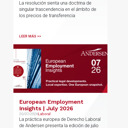
La resolución sienta una doctrina de
normativa de precios de
singular trascendencia en el ámbito de
transferencia y fija doctrina
los precios de transferencia
sobre su inaplicabilidad a
relaciones con terceros
LEER MÁS >>
European Employment
Insights | July 2026
20/07/2026
Laboral
La práctica europea de Derecho Laboral
de Andersen presenta la edición de julio