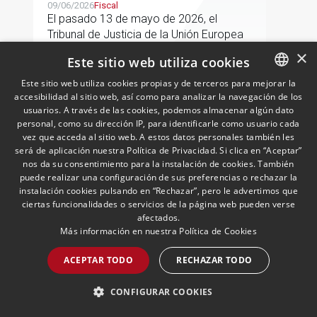
(C-603/24)
09/06/2026
Fiscal
El pasado 13 de mayo de 2026, el
Tribunal de Justicia de la Unión Europea
("TJUE") dictó sentencia en el asunto C-
×
Este sitio web utiliza cookies
603/24, Stellantis Portugal, abordando
una de las cuestiones más frecuentes en
Este sitio web utiliza cookies propias y de terceros para mejorar la
la fiscalidad de los grupos
accesibilidad al sitio web, así como para analizar la navegación de los
SPANISH
LEER MÁS >>
usuarios. A través de las cookies, podemos almacenar algún dato
multinacionales: la posible incidencia en
ENGLISH
personal, como su dirección IP, para identificarle como usuario cada
el IVA de los ajustes de precios de
vez que acceda al sitio web. A estos datos personales también les
transferencia pactados entre entidades
PORTUGUESE
será de aplicación nuestra Política de Privacidad. Si clica en “Aceptar”
vinculadas
nos da su consentimiento para la instalación de cookies. También
puede realizar una configuración de sus preferencias o rechazar la
instalación cookies pulsando en “Rechazar”, pero le advertimos que
ciertas funcionalidades o servicios de la página web pueden verse
afectados.
Más información en nuestra
Política de Cookies
ACEPTAR TODO
RECHAZAR TODO
La sucesión en la Empresa
Familiar: el pacto sucesorio
CONFIGURAR COOKIES
en Cataluña
09/06/2026
PCS, Wealth Management & Family