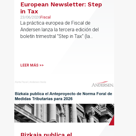
European Newsletter: Step
in Tax
23/06/2026
Fiscal
La práctica europea de Fiscal de
Andersen lanza la tercera edición del
boletín trimestral "Step in Tax" (la
segunda edición de 2026) con las
últimas novedades, avances y opiniones
de expertos sobre cuestiones fiscales
internacionales de la UE
LEER MÁS >>
Bizkaia publica el