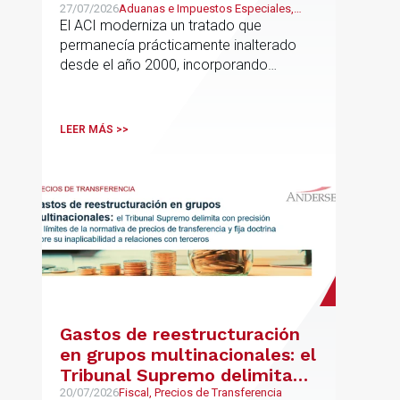
Atlántico
27/07/2026
Aduanas e Impuestos Especiales,
Mexican Desk
El ACI moderniza un tratado que
permanecía prácticamente inalterado
desde el año 2000, incorporando
disciplinas hoy indispensables para el
comercio internacional
LEER MÁS >>
Gastos de reestructuración
en grupos multinacionales: el
Tribunal Supremo delimita
con precisión los límites de la
20/07/2026
Fiscal, Precios de Transferencia