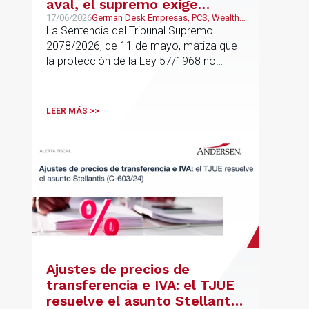
aval, el supremo exige
adquisición para uso propio
17/06/2026
German Desk Empresas, PCS, Wealth
Management & Family Business
La Sentencia del Tribunal Supremo
residencial
2078/2026, de 11 de mayo, matiza que
la protección de la Ley 57/1968 no
cubre cualquier compra de vivienda, sino
solo aquellas adquisiciones destinadas a
domicilio o residencia personal
LEER MÁS >>
Ajustes de precios de
transferencia e IVA: el TJUE
resuelve el asunto Stellantis