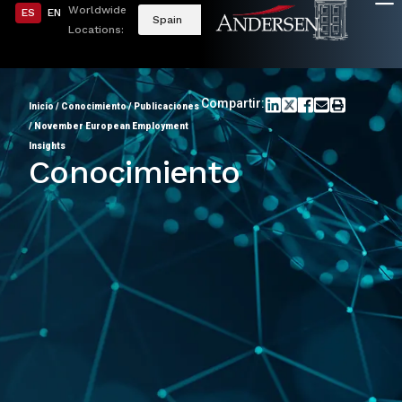
Worldwide
ES
EN
Spain
Locations:
Compartir:
Inicio
/
Conocimiento
/
Publicaciones
/
November European Employment
Insights
Conocimiento