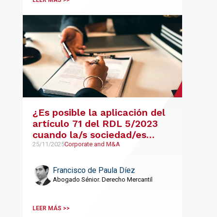
¿Es posible la aplicación del
artículo 71 del RDL 5/2023
cuando la/s sociedad/es
beneficiaria/s no es/son de
25/11/2025
Corporate and M&A
nueva creación?
Francisco de Paula Díez
Abogado Sénior. Derecho Mercantil
LEER MÁS >>