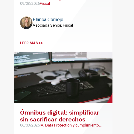
inmobiliaria no está
09/03/2026
Fiscal
aprovechando
Blanca Cornejo
Asociada Sénior. Fiscal
LEER MÁS >>
Ómnibus digital: simplificar
sin sacrificar derechos
06/03/2026
IA, Data Protection y cumplimiento
normativo, LegalTech y NewLaw