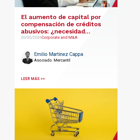
El aumento de capital por
compensación de créditos
abusivos: ¿necesidad
razonable o maniobra de
20/05/2026
Corporate and M&A
dilución?
Emilio Martinez Cappa
Asociado. Mercantil
LEER MÁS >>