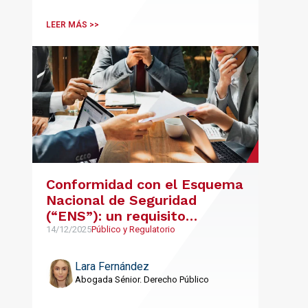
LEER MÁS >>
Conformidad con el Esquema
Nacional de Seguridad
(“ENS”): un requisito
determinante en las
14/12/2025
Público y Regulatorio
licitaciones públicas
Lara Fernández
Abogada Sénior. Derecho Público