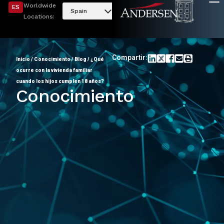
Worldwide
ES
Spain
Locations:
Compartir:
Inicio
/
Conocimiento
/
Blog
/
¿Qué
ocurre con la vivienda familiar
cuando los hijos cumplen 18 años?
Conocimiento