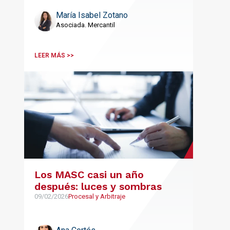
procedimiento de
modificación estructural
María Isabel Zotano
Asociada. Mercantil
LEER MÁS >>
Los MASC casi un año
después: luces y sombras
09/02/2026
Procesal y Arbitraje