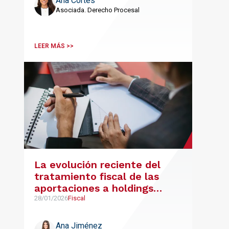
Ana Cortés
Asociada. Derecho Procesal
LEER MÁS >>
La evolución reciente del
tratamiento fiscal de las
aportaciones a holdings
familiares
28/01/2026
Fiscal
Ana Jiménez