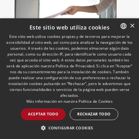
×
Este sitio web utiliza cookies
Este sitio web utiliza cookies propias y de terceros para mejorar la
accesibilidad al sitio web, así como para analizar la navegación de los
SPANISH
usuarios. A través de las cookies, podemos almacenar algún dato
ENGLISH
Particularidades del deber de
personal, como su dirección IP, para identificarle como usuario cada
vez que acceda al sitio web. A estos datos personales también les
exhibición documental entre
PORTUGUESE
será de aplicación nuestra Política de Privacidad. Si clica en “Aceptar”
partes
nos da su consentimiento para la instalación de cookies. También
11/11/2025
puede realizar una configuración de sus preferencias o rechazar la
instalación cookies pulsando en “Rechazar”, pero le advertimos que
ciertas funcionalidades o servicios de la página web pueden verse
Pedro Vizcaino
afectados.
Asociado. Derecho Procesal
Más información en nuestra
Política de Cookies
ACEPTAR TODO
RECHAZAR TODO
LEER MÁS >>
CONFIGURAR COOKIES