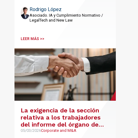
Rodrigo López
Asociado. IA y Cumplimiento Normativo /
LegalTech and New Law
LEER MÁS >>
La exigencia de la sección
relativa a los trabajadores
del informe del órgano de
administración en el
05/03/2026
Corporate and M&A