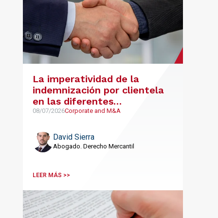
La imperatividad de la
indemnización por clientela
en las diferentes
modalidades de contratos de
08/07/2026
Corporate and M&A
colaboración: agencia,
distribución y franquicia
David Sierra
Abogado. Derecho Mercantil
LEER MÁS >>