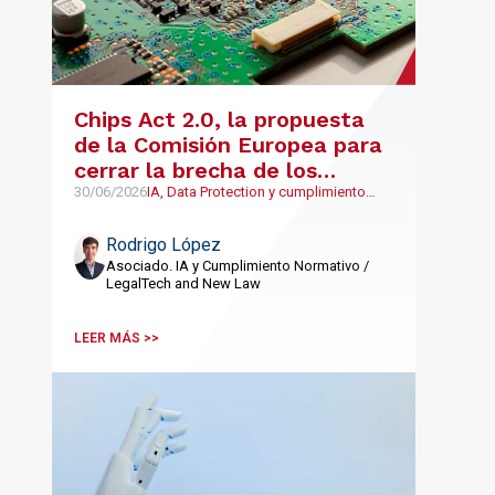
Chips Act 2.0, la propuesta
de la Comisión Europea para
cerrar la brecha de los
semiconductores
30/06/2026
IA, Data Protection y cumplimiento
normativo, LegalTech y NewLaw
Rodrigo López
Asociado. IA y Cumplimiento Normativo /
LegalTech and New Law
LEER MÁS >>