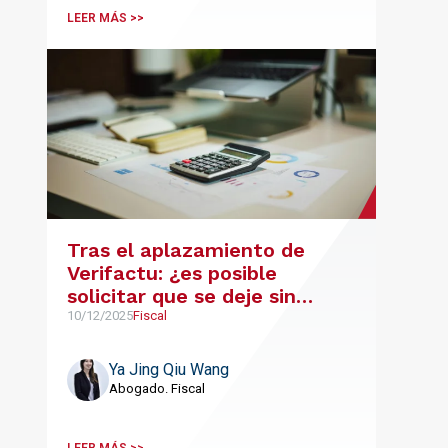
LEER MÁS >>
Tras el aplazamiento de
Verifactu: ¿es posible
solicitar que se deje sin
efectos la opción por el SII?
10/12/2025
Fiscal
Ya Jing Qiu Wang
Abogado. Fiscal
LEER MÁS >>