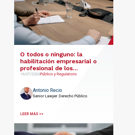
O todos o ninguno: la
habilitación empresarial o
profesional de los
integrantes de una UTE
16/07/2026
Público y Regulatorio
Antonio Recio
Senior Lawyer. Derecho Público
LEER MÁS >>