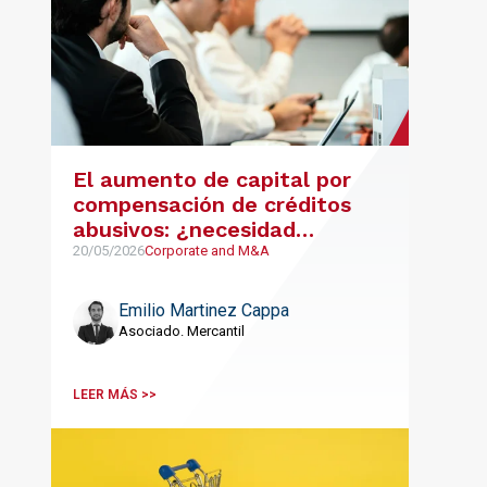
El aumento de capital por
compensación de créditos
abusivos: ¿necesidad
razonable o maniobra de
20/05/2026
Corporate and M&A
dilución?
Emilio Martinez Cappa
Asociado. Mercantil
LEER MÁS >>