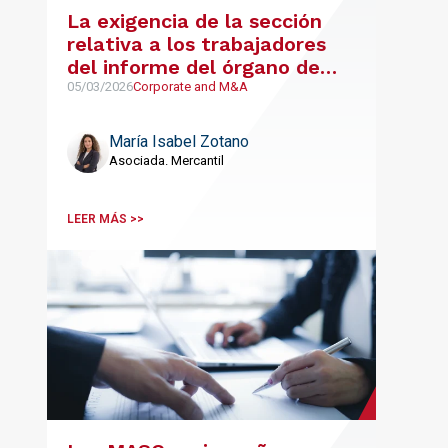
La exigencia de la sección
relativa a los trabajadores
del informe del órgano de
administración en el
05/03/2026
Corporate and M&A
procedimiento de
modificación estructural
María Isabel Zotano
Asociada. Mercantil
LEER MÁS >>