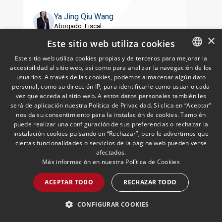
Ya Jing Qiu Wang
Abogado. Fiscal
×
Este sitio web utiliza cookies
LEER MÁS >>
Este sitio web utiliza cookies propias y de terceros para mejorar la
accesibilidad al sitio web, así como para analizar la navegación de los
SPANISH
usuarios. A través de las cookies, podemos almacenar algún dato
ENGLISH
personal, como su dirección IP, para identificarle como usuario cada
vez que acceda al sitio web. A estos datos personales también les
PORTUGUESE
será de aplicación nuestra Política de Privacidad. Si clica en “Aceptar”
nos da su consentimiento para la instalación de cookies. También
puede realizar una configuración de sus preferencias o rechazar la
instalación cookies pulsando en “Rechazar”, pero le advertimos que
ciertas funcionalidades o servicios de la página web pueden verse
afectados.
Más información en nuestra
Política de Cookies
¿Es posible la aplicación del
artículo 71 del RDL 5/2023
ACEPTAR TODO
RECHAZAR TODO
cuando la/s sociedad/es
beneficiaria/s no es/son de
25/11/2025
Corporate and M&A
CONFIGURAR COOKIES
nueva creación?