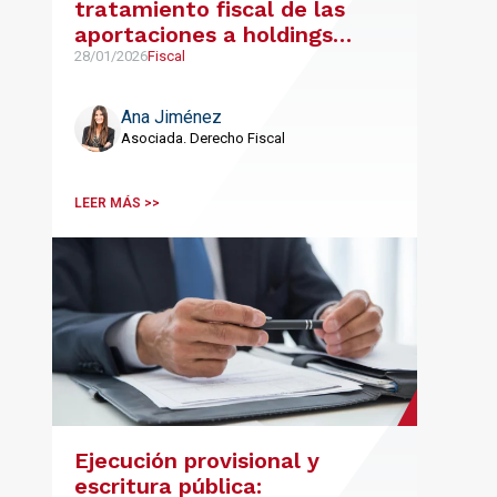
tratamiento fiscal de las
aportaciones a holdings
familiares
28/01/2026
Fiscal
Ana Jiménez
Asociada. Derecho Fiscal
LEER MÁS >>
Ejecución provisional y
escritura pública: