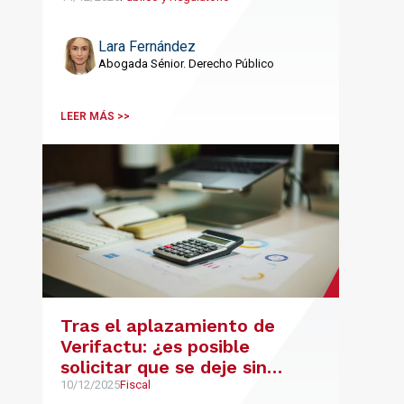
determinante en las
licitaciones públicas
Lara Fernández
Abogada Sénior. Derecho Público
LEER MÁS >>
Tras el aplazamiento de
Verifactu: ¿es posible
solicitar que se deje sin
efectos la opción por el SII?
10/12/2025
Fiscal