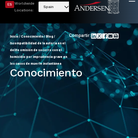
Worldwide
ES
Spain
Locations:
Compartir:
Inicio
/
Conocimiento
/
Blog
/
Incompatibilidad de la autoría en el
delito omisión de socorro con el
homicidio por imprudencia grave en
los casos de muerte instantánea
Conocimiento