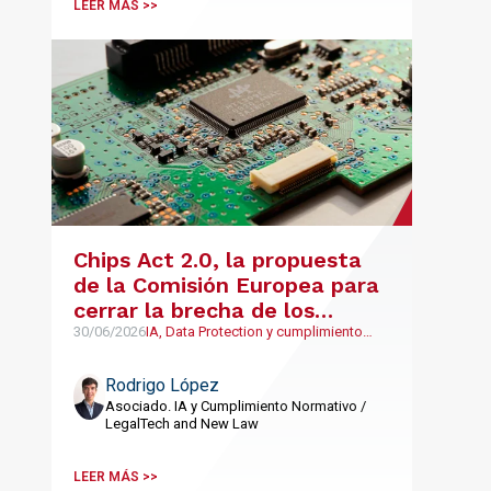
LEER MÁS >>
Chips Act 2.0, la propuesta
de la Comisión Europea para
cerrar la brecha de los
semiconductores
30/06/2026
IA, Data Protection y cumplimiento
normativo, LegalTech y NewLaw
Rodrigo López
Asociado. IA y Cumplimiento Normativo /
LegalTech and New Law
LEER MÁS >>