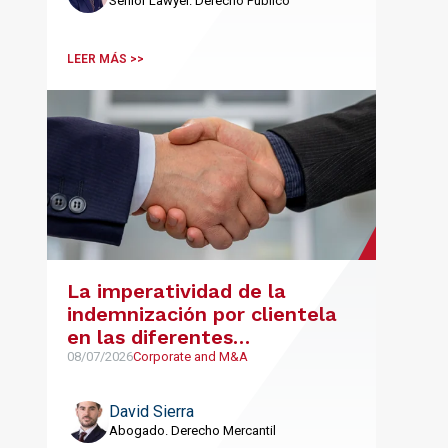
Senior Lawyer. Derecho Público
LEER MÁS >>
La imperatividad de la
indemnización por clientela
en las diferentes
modalidades de contratos de
08/07/2026
Corporate and M&A
colaboración: agencia,
distribución y franquicia
David Sierra
Abogado. Derecho Mercantil