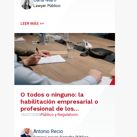
Lawyer. Público
LEER MÁS >>
O todos o ninguno: la
habilitación empresarial o
profesional de los
integrantes de una UTE
16/07/2026
Público y Regulatorio
Antonio Recio