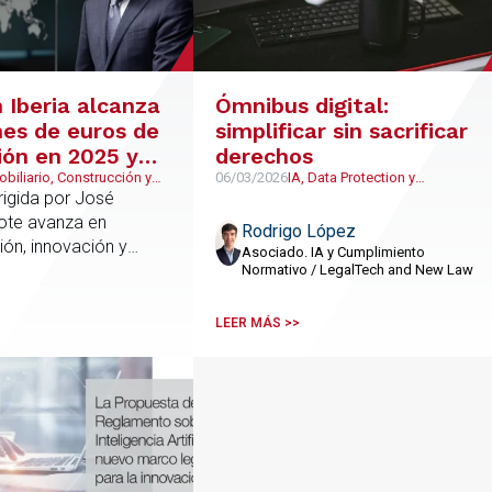
 Iberia alcanza
Ómnibus digital:
nes de euros de
simplificar sin sacrificar
ión en 2025 y
derechos
 superar los 110
obiliario, Construcción y
06/03/2026
IA, Data Protection y
anismo, Urbanismo,
cumplimiento normativo,
irigida por José
tras la
lico y Regulatorio,
LegalTech y NewLaw
ote avanza en
ión de PRA
Rodrigo López
piedad Intelectual e
ión, innovación y
ustrial, Reestructuraciones
Asociado. IA y Cumplimiento
ituaciones Especiales,
ritorial, con un
Normativo / LegalTech and New Law
nómico y Financiero,
 13,3% en su
oral, Bancario y Financiero,
un cross selling del
petencia y Derecho de la
LEER MÁS >>
 IA, Data Protection y
s integraciones
plimiento normativo,
 en España y Portugal
cal, LegalTech y NewLaw,
l Estate, Procesal y
itraje, Corporate and M&A