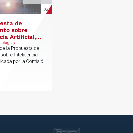
esta de
nto sobre
ia Artificial,
rco legal para
nología y
ecomunicaciones, IA, Data
de la Propuesta de
ación
tection y cumplimiento
sobre Inteligencia
mativo
blicada por la Comisión
e se enmarca dentro
egia digital europea
“Shaping Europe's
e"