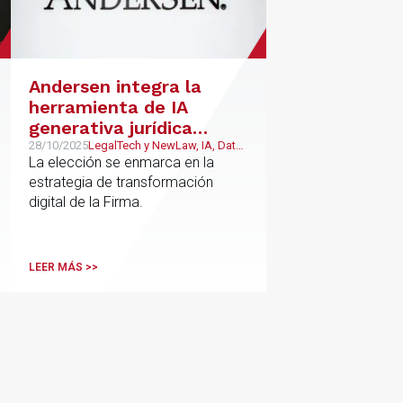
Andersen integra la
herramienta de IA
generativa jurídica
Legora
28/10/2025
LegalTech y NewLaw, IA, Data
Protection y cumplimiento
La elección se enmarca en la
normativo
estrategia de transformación
digital de la Firma.
LEER MÁS >>