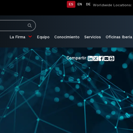
ES
EN
DE
Worldwide Locations:
La Firma
Equipo
Conocimiento
Servicios
Oficinas Iberia
Compartir:
o