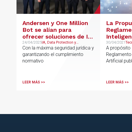
Andersen y One Million
La Propu
Bot se alían para
Reglame
ofrecer soluciones de IA
Inteligenc
con pleno respaldo
nuevo ma
24/04/2025
IA, Data Protection y
30/04/2021
Tec
cumplimiento normativo,
Tel
Con la máxima seguridad jurídica y
A propósito 
jurídico
la innov
LegalTech y NewLaw
Pro
garantizando el cumplimiento
Reglamento 
nor
normativo
Artificial pu
Europea, qu
de la estrat
denominada 
LEER MÁS >>
LEER MÁS >>
Digital Futur