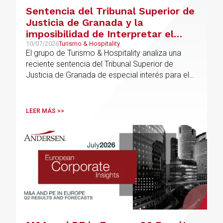
Sentencia del Tribunal Superior de
Justicia de Granada y la
imposibilidad de Interpretar el
Plan General de Ordenación
10/07/2026
Turismo & Hospitality
El grupo de Turismo & Hospitality analiza una
Urbana (“PGOU”) para equiparar
reciente sentencia del Tribunal Superior de
las viviendas turísticas y los
Justicia de Granada de especial interés para el
establecimientos hoteleros sin
sector
modificarla normativa autonómica
y estatal
LEER MÁS >>