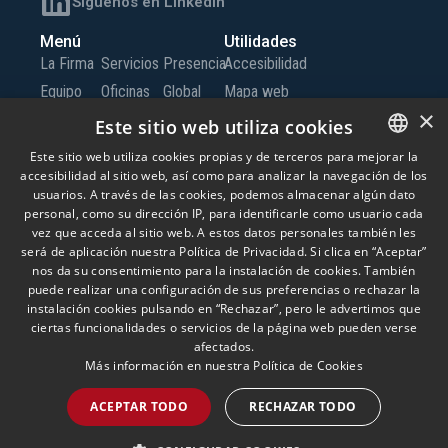
Síguenos en LinkedIn
Menú
Utilidades
La Firma
Servicios
Presencia
Accesibilidad
Equipo
Oficinas
Global
Mapa web
×
Conocimiento
Iberia
Trabaja
Canal de Información
Este sitio web utiliza cookies
Oficinas
con
Este sitio web utiliza cookies propias y de terceros para mejorar la
Globales
nosotros
accesibilidad al sitio web, así como para analizar la navegación de los
SPANISH
usuarios. A través de las cookies, podemos almacenar algún dato
Contacto
ENGLISH
personal, como su dirección IP, para identificarle como usuario cada
vez que acceda al sitio web. A estos datos personales también les
PORTUGUESE
será de aplicación nuestra Política de Privacidad. Si clica en “Aceptar”
© Andersen Tax LLC, Andersen Tax & Legal, S.L.P. y Andersen Tax & Legal Iberia,
nos da su consentimiento para la instalación de cookies. También
S.L.P. Andersen Tax & Legal, S.L.P. y Andersen Tax & Legal Iberia, S.L.P. son las
puede realizar una configuración de sus preferencias o rechazar la
firmas miembro españolas de Andersen Global, una ‘verein’ suiza compuesta
por firmas miembro que son entidades jurídicas independientes, localizadas
instalación cookies pulsando en “Rechazar”, pero le advertimos que
alrededor del mundo y que proporcionan servicios bajo su propio nombre o las
ciertas funcionalidades o servicios de la página web pueden verse
marcas “Andersen Tax” o “Andersen Tax & Legal”. Andersen Global no presta
afectados.
servicios y no tiene responsabilidad sobre las acciones de otras firmas
miembro, que tampoco poseen responsabilidad por ninguna acción realizada
Más información en nuestra
Política de Cookies
por Andersen Global. El uso de esta página web, está sujeto a sus propios
términos y condiciones. Por favor, lea los términos y condiciones, antes del uso de
ACEPTAR TODO
RECHAZAR TODO
ésta página web.
Aviso Legal
Política de Privacidad
Política de Cookies
Política de Seguridad de la Información