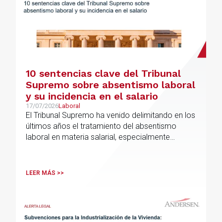
10 sentencias clave del Tribunal
Supremo sobre absentismo laboral
y su incidencia en el salario
17/07/2026
Laboral
El Tribunal Supremo ha venido delimitando en los
últimos años el tratamiento del absentismo
laboral en materia salarial, especialmente
cuando las ausencias inciden sobre primas de
asistencia, complementos de puntualidad,
incentivos y sistemas de retribución variable
LEER MÁS >>