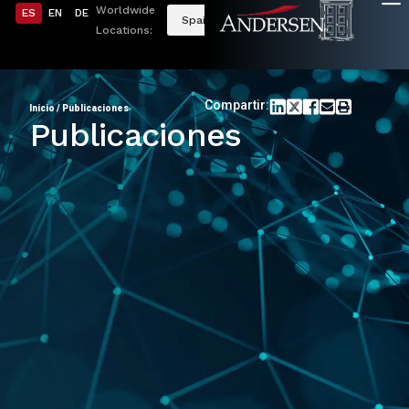
Worldwide
ES
EN
DE
Spain
Locations:
Compartir:
Inicio
/
Publicaciones
Publicaciones