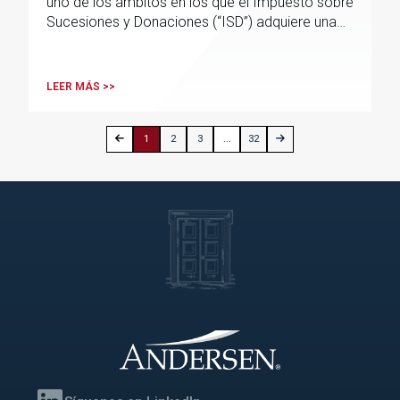
uno de los ámbitos en los que el Impuesto sobre
Sucesiones y Donaciones (“ISD”) adquiere una
mayor relevancia práctica
LEER MÁS >>
1
2
3
...
32