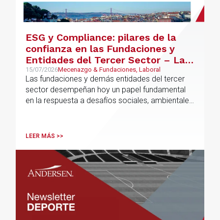
ESG y Compliance: pilares de la
confianza en las Fundaciones y
Entidades del Tercer Sector – La
confianza ya no se presume, se
15/07/2026
Mecenazgo & Fundaciones, Laboral
Las fundaciones y demás entidades del tercer
construye
sector desempeñan hoy un papel fundamental
en la respuesta a desafíos sociales, ambientales,
educativos y culturales de creciente complejidad
LEER MÁS >>