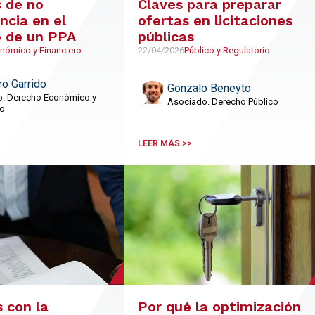
 de no
Claves para preparar
cia en el
ofertas en licitaciones
 de un PPA
públicas
nómico y Financiero
22/04/2026
Público y Regulatorio
ro Garrido
Gonzalo Beneyto
. Derecho Económico y
Asociado. Derecho Público
ro
LEER MÁS >>
s con la
Por qué la optimización