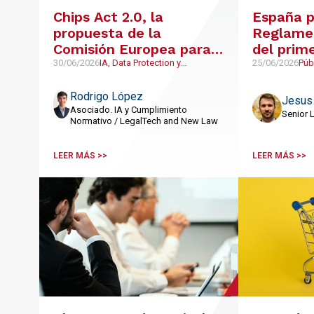
Chips Act 2.0, la
España p
propuesta de la
Reglamen
Comisión Europea para
del prim
cerrar la brecha de los
regulato
30/06/2026
IA, Data Protection y
25/06/2026
Púb
cumplimiento normativo,
semiconductores
LegalTech y NewLaw
Rodrigo López
Jesus
Asociado. IA y Cumplimiento
Senior 
Normativo / LegalTech and New Law
LEER MÁS >>
LEER MÁS >>