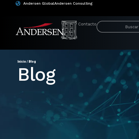
Andersen Global
Andersen Consulting
Contacto
Inicio
/
Blog
Blog