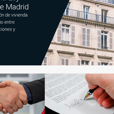
e Madrid
ión de vivienda
io entre
ciones y