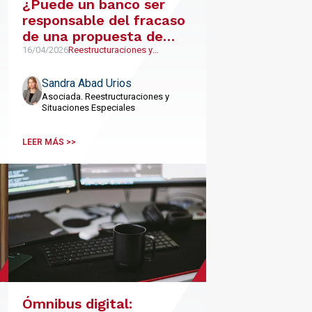
¿Puede un banco ser
responsable del fracaso
de una propuesta de
convenio concursal?
16/04/2026
Reestructuraciones y
Situaciones Especiales
Sandra Abad Urios
Asociada. Reestructuraciones y
Situaciones Especiales
LEER MÁS >>
Ómnibus digital: