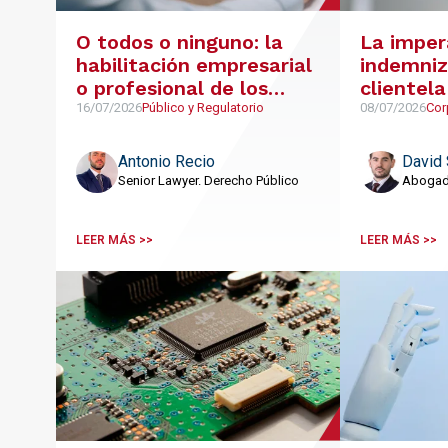
O todos o ninguno: la
La imper
habilitación empresarial
indemniz
o profesional de los
clientela
integrantes de una UTE
diferent
16/07/2026
Público y Regulatorio
08/07/2026
Cor
de contr
colabora
Antonio Recio
David 
distribuc
Senior Lawyer. Derecho Público
Abogado
LEER MÁS >>
LEER MÁS >>