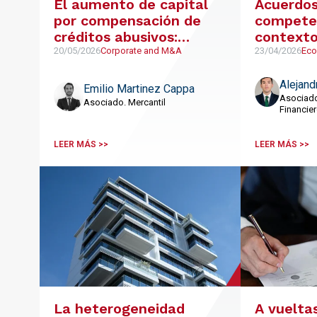
El aumento de capital
Acuerdos
por compensación de
competen
créditos abusivos:
contexto
¿necesidad razonable o
20/05/2026
Corporate and M&A
23/04/2026
Eco
maniobra de dilución?
Alejand
Emilio Martinez Cappa
Asociado
Asociado. Mercantil
Financie
LEER MÁS >>
LEER MÁS >>
La heterogeneidad
A vuelta