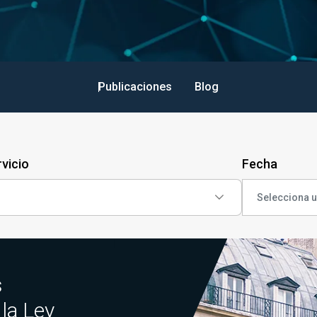
Publicaciones
Blog
vicio
Fecha
s
 la Ley