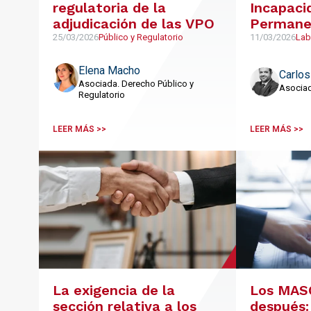
regulatoria de la
Incapaci
adjudicación de las VPO
Permanen
y el desp
25/03/2026
Público y Regulatorio
11/03/2026
Lab
Elena Macho
Carlo
Asociada. Derecho Público y
Asociad
Regulatorio
LEER MÁS >>
LEER MÁS >>
La exigencia de la
Los MASC
sección relativa a los
después: