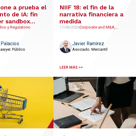
one a prueba el
NIIF 18: el fin de la
to de IA: fin
narrativa financiera a
er sandbox
medida
rio
lico y Regulatorio
17/06/2026
Corporate and M&A,
Económico y Financiero
 Palacios
Javier Ramírez
Lawyer. Público
Asociado. Mercantil
LEER MÁS >>