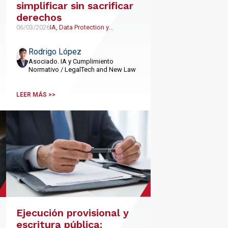
simplificar sin sacrificar
derechos
06/03/2026
IA, Data Protection y
cumplimiento normativo,
LegalTech y NewLaw
Rodrigo López
Asociado. IA y Cumplimiento
Normativo / LegalTech and New Law
LEER MÁS >>
Ejecución provisional y
escritura pública: