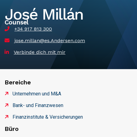
José Millán
Counsel
+34 917 813 300
jose.millan@es.Andersen.com
Verbinde dich mit mir
Bereiche
Unternehmen und M&A
Bank- und Finanzwesen
Finanzinstitute & Versicherungen
Büro