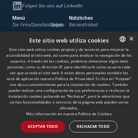
Folgen Sie uns auf LinkedIn
Menü
Nützliches
Die Firma
Dienstleistungen
Globale
Barrierefreiheit
Team
Büros
Präsenz
Sitemap
×
Este sitio web utiliza cookies
Wissen
Iberia
Karriere
Informationskanal
Este sitio web utiliza cookies propias y de terceros para mejorar la
Globale
Kontakt
accesibilidad al sitio web, así como para analizar la navegación de los
SPANISH
Niederlassungen
usuarios. A través de las cookies, podemos almacenar algún dato
ENGLISH
personal, como su dirección IP, para identificarle como usuario cada
vez que acceda al sitio web. A estos datos personales también les
© Andersen Tax LLC, Andersen Tax & Legal, S.L.P. und Andersen Tax & Legal
PORTUGUESE
será de aplicación nuestra Política de Privacidad. Si clica en “Aceptar”
Iberia, S.L.P. Andersen Tax & Legal, S.L.P. und Andersen Tax & Legal Iberia, S.L.P.
nos da su consentimiento para la instalación de cookies. También
sind die spanischen Mitgliedsfirmen von Andersen Global, einer Schweizer
puede realizar una configuración de sus preferencias o rechazar la
Vereinigung von Mitgliedsfirmen, die unabhängige juristische Personen mit Sitz
in verschiedenen Ländern weltweit sind und Dienstleistungen unter ihrem
instalación cookies pulsando en “Rechazar”, pero le advertimos que
eigenen Namen oder unter den Marken „Andersen Tax” oder „Andersen Tax &
ciertas funcionalidades o servicios de la página web pueden verse
Legal” erbringen. Andersen Global erbringt keine Dienstleistungen und
afectados.
übernimmt keine Verantwortung für die Handlungen anderer Mitgliedsfirmen,
die ebenfalls keine Verantwortung für Handlungen von Andersen Global
Más información en nuestra
Política de Cookies
übernehmen. Die Nutzung dieser Website unterliegt eigenen
Nutzungsbedingungen. Bitte lesen Sie die Nutzungsbedingungen, bevor Sie
ACEPTAR TODO
RECHAZAR TODO
diese Website nutzen.
Rechtliche Hinweise
Datenschutzerklärung
Cookie-Richtlinie