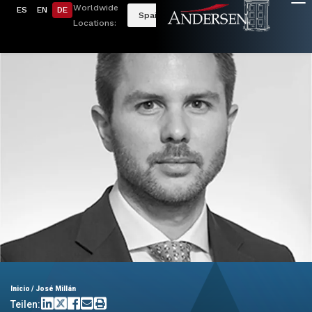
Worldwide
ES
EN
DE
Spain
Locations:
Inicio
/
José Millán
Teilen: