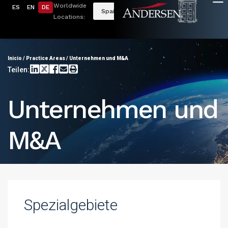
Worldwide
ES
EN
DE
Spain
Locations:
Inicio
/
Practice Areas
/
Unternehmen und M&A
Teilen:
Unternehmen und
M&A
Spezialgebiete