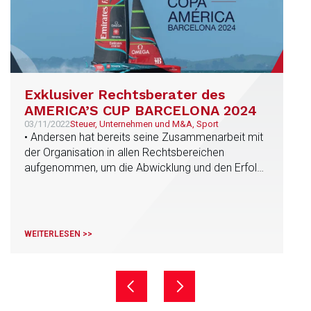
Exklusiver Rechtsberater des
AMERICA’S CUP BARCELONA 2024
03/11/2022
Steuer, Unternehmen und M&A, Sport
• Andersen hat bereits seine Zusammenarbeit mit
der Organisation in allen Rechtsbereichen
aufgenommen, um die Abwicklung und den Erfolg
dieses wichtigen Sportevents zu unterstützen. •
Das Emirates Team New Zealand, das für die
Veranstaltung der nächsten Ausgabe
verantwortlich ist, hat Andersen nach einem
WEITERLESEN >>
Auswahlverfahren unter den wichtigsten
Anwaltskanzleien in Spanien ausgewählt.