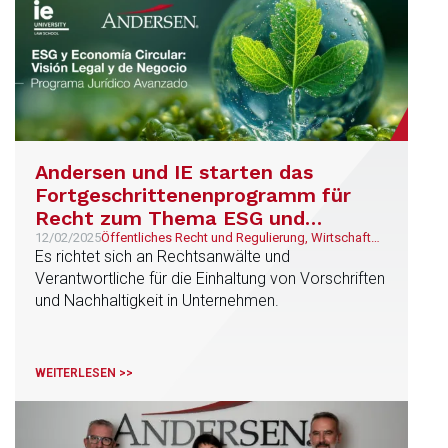
Andersen und IE starten das
Fortgeschrittenenprogramm für
Recht zum Thema ESG und
Kreislaufwirtschaft
12/02/2025
Öffentliches Recht und Regulierung, Wirtschaft
und Finanzen, Prozessführung und
Es richtet sich an Rechtsanwälte und
Schiedsgerichtsbarkeit, Steuer, Unternehmen und
Verantwortliche für die Einhaltung von Vorschriften
M&A
und Nachhaltigkeit in Unternehmen.
WEITERLESEN >>