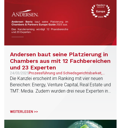
Sektoren wie Energie, Infrastruktur, Immobilien,
Finanzen und Gesundheitswesen gestärkt.
Andersen baut seine Platzierung in
Chambers aus mit 12 Fachbereichen
und 23 Experten
24/03/2025
Prozessführung und Schiedsgerichtsbarkeit,
Arbeitsrecht, Steuer, Immobilien, Unternehmen
Die Kanzlei erscheint im Ranking mit vier neuen
und M&A, Städtebau, Öffentliches Recht und
Bereichen: Energy, Venture Capital, Real Estate und
Regulierung, Energie und natürliche Ressourcen,
TMT: Media. Zudem wurden drei neue Experten in
Kultur und Unterhaltung, Umwelt, Nachhaltigkeit
und ESG
die Liste aufgenommen: José Vicente Morote,
César Morales und José Miguel López
WEITERLESEN >>