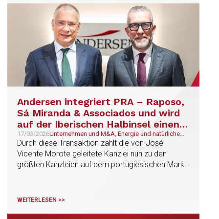
Andersen integriert PRA – Raposo,
Sá Miranda & Associados und wird
auf der Iberischen Halbinsel einen
Umsatz von über 110 Millionen Euro
17/03/2026
Unternehmen und M&A, Energie und natürliche
Ressourcen, Technologie und
Durch diese Transaktion zählt die von José
erzielen
Telekommunikation, Bank- und Finanzwesen,
Vicente Morote geleitete Kanzlei nun zu den
Infrastrukturen, Immobilien, Bauwesen und
größten Kanzleien auf dem portugiesischen Markt,
Stadtplanung
mit 223 Mitarbeitern, darunter 32 Partner, und
einem Gesamtumsatz von 23 Millionen Euro.
Durch die Integration werden vier neue
WEITERLESEN >>
Tätigkeitsbereiche in Portugal hinzugewonnen und
die Präsenz von Andersen in diesem Land in