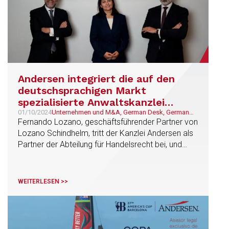
Andersen integriert die auf den
deutschsprachigen Markt
spezialisierte Anwaltskanzlei
Lozano Schindhelm und lanciert
01/10/2024
Unternehmen und M&A, German Desk, German
Desk
Fernando Lozano, geschäftsführender Partner von
sein German Desk
Lozano Schindhelm, tritt der Kanzlei Andersen als
Partner der Abteilung für Handelsrecht bei, und
Maria Halatcheva tut dies als Of Counsel.
Insgesamt schließen sich 13 Fachleute Andersen
an.
WEITERLESEN >>