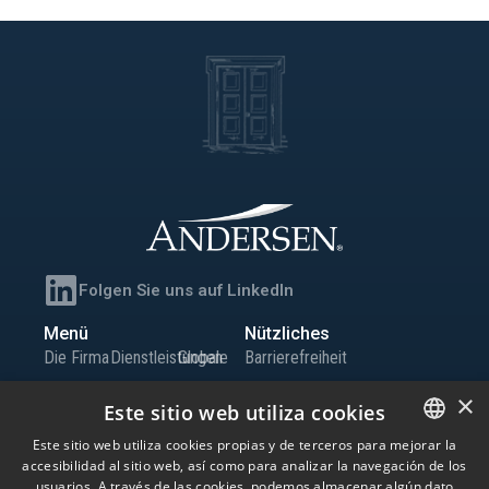
Folgen Sie uns auf LinkedIn
Menü
Nützliches
Die Firma
Dienstleistungen
Globale
Barrierefreiheit
Team
Büros
Präsenz
Sitemap
×
Este sitio web utiliza cookies
Wissen
Iberia
Karriere
Informationskanal
Este sitio web utiliza cookies propias y de terceros para mejorar la
Globale
Kontakt
accesibilidad al sitio web, así como para analizar la navegación de los
SPANISH
Niederlassungen
usuarios. A través de las cookies, podemos almacenar algún dato