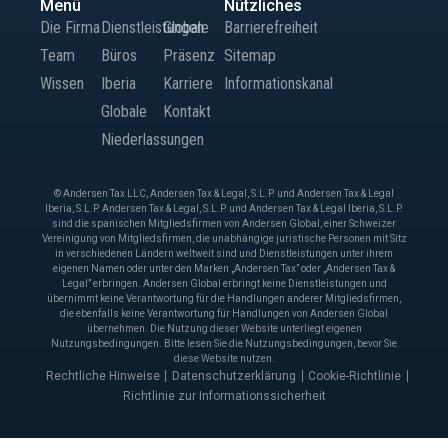
Menü
Nützliches
Die Firma
Dienstleistungen
Globale
Barrierefreiheit
Team
Büros
Präsenz
Sitemap
Wissen
Iberia
Karriere
Informationskanal
Globale
Kontakt
Niederlassungen
© Andersen Tax LLC, Andersen Tax & Legal, S.L.P. und Andersen Tax & Legal
Iberia, S.L.P. Andersen Tax & Legal, S.L.P. und Andersen Tax & Legal Iberia, S.L.P.
sind die spanischen Mitgliedsfirmen von Andersen Global, einer Schweizer
Vereinigung von Mitgliedsfirmen, die unabhängige juristische Personen mit Sitz
in verschiedenen Ländern weltweit sind und Dienstleistungen unter ihrem
eigenen Namen oder unter den Marken „Andersen Tax” oder „Andersen Tax &
Legal” erbringen. Andersen Global erbringt keine Dienstleistungen und
übernimmt keine Verantwortung für die Handlungen anderer Mitgliedsfirmen,
die ebenfalls keine Verantwortung für Handlungen von Andersen Global
übernehmen. Die Nutzung dieser Website unterliegt eigenen
Nutzungsbedingungen. Bitte lesen Sie die Nutzungsbedingungen, bevor Sie
diese Website nutzen.
Rechtliche Hinweise
Datenschutzerklärung
Cookie-Richtlinie
Richtlinie zur Informationssicherheit