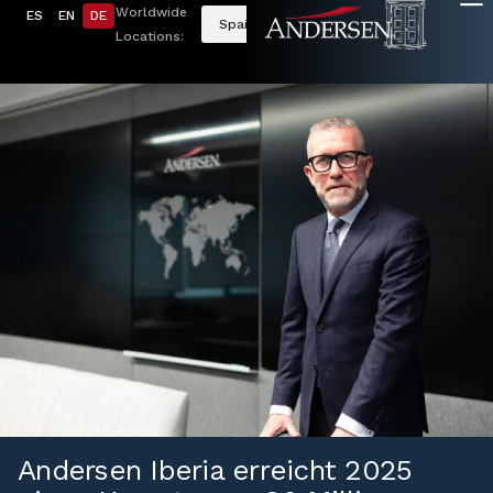
Worldwide
ES
EN
DE
Spain
Locations:
Andersen Iberia erreicht 2025