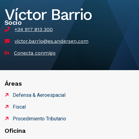
Víctor Barrio
Socio
+34 917 813 300
victor.barrio@es.andersen.com
Conecta conmigo
Áreas
Defensa & Aeroespacial
Fiscal
Procedimiento Tributario
Oficina