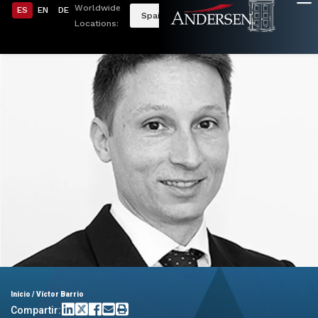
Worldwide
ES
EN
DE
Spain
Locations:
Inicio
/
Víctor Barrio
Compartir: