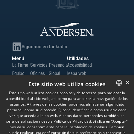
Síguenos en LinkedIn
Menú
Utilidades
La Firma
Servicios
Presencia
Accesibilidad
Equipo
Oficinas
Global
Mapa web
×
Conocimiento
Iberia
Trabaja
Canal de Información
Este sitio web utiliza cookies
Oficinas
con
Este sitio web utiliza cookies propias y de terceros para mejorar la
Globales
nosotros
accesibilidad al sitio web, así como para analizar la navegación de los
SPANISH
usuarios. A través de las cookies, podemos almacenar algún dato
Contacto
ENGLISH
personal, como su dirección IP, para identificarle como usuario cada
vez que acceda al sitio web. A estos datos personales también les
PORTUGUESE
será de aplicación nuestra Política de Privacidad. Si clica en “Aceptar”
© Andersen Tax LLC, Andersen Tax & Legal, S.L.P. y Andersen Tax & Legal Iberia,
nos da su consentimiento para la instalación de cookies. También
S.L.P. Andersen Tax & Legal, S.L.P. y Andersen Tax & Legal Iberia, S.L.P. son las
puede realizar una configuración de sus preferencias o rechazar la
firmas miembro españolas de Andersen Global, una ‘verein’ suiza compuesta