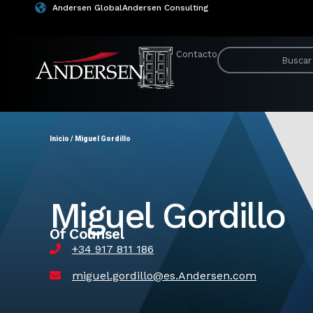
Andersen Global
Andersen Consulting
Contacto
Inicio
/
Miguel Gordillo
Miguel Gordillo
Of Counsel
+34 917 811 186
miguel.gordillo@es.Andersen.com