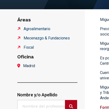
Áreas
Migue
Agroalimentario
Previ
socio
Mecenazgo & Fundaciones
Migue
Fiscal
reor
Oficina
Es po
Centr
Madrid
Cuent
unive
Migue
y Tri
Nombre y/o Apellido
Ande
Form