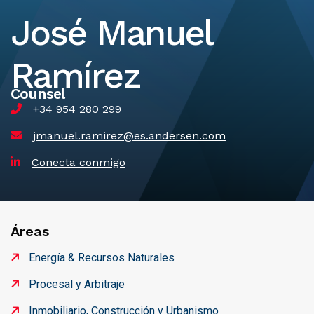
José Manuel
Ramírez
Counsel
+34 954 280 299
jmanuel.ramirez@es.andersen.com
Conecta conmigo
Áreas
Energía & Recursos Naturales
Procesal y Arbitraje
Inmobiliario, Construcción y Urbanismo