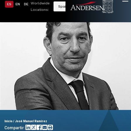
Worldwide
ES
EN
DE
Spain
Locations:
Inicio
/
José Manuel Ramírez
Compartir: