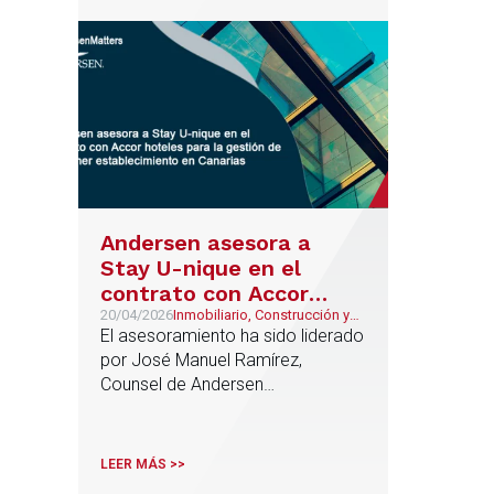
de 2026, no ha sido convalidado
por el Congreso de los Diputados
Andersen asesora a
Stay U-nique en el
contrato con Accor
hoteles para la gestión
20/04/2026
Inmobiliario, Construcción y
Urbanismo
El asesoramiento ha sido liderado
de su primer
por José Manuel Ramírez,
establecimiento en
Counsel de Andersen
Canarias
especializado en Inmobiliario,
junto a Rocío Olavarría, Lawyer de
la Firma
LEER MÁS >>