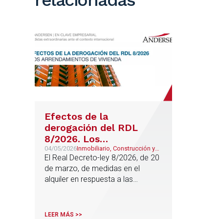
Efectos de la
derogación del RDL
8/2026. Los
arrendamientos de
04/05/2026
Inmobiliario, Construcción y
Urbanismo
El Real Decreto-ley 8/2026, de 20
vivienda
de marzo, de medidas en el
alquiler en respuesta a las
consecuencias económicas y
sociales de la Guerra de Irán, que
entró en vigor el día 22 de marzo
LEER MÁS >>