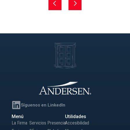
Síguenos en LinkedIn
Menú
Utilidades
La Firma
Servicios
Presencia
Accesibilidad