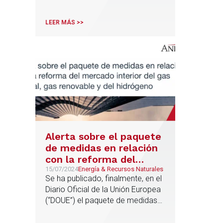
LEER MÁS >>
Alerta sobre el paquete
de medidas en relación
con la reforma del
mercado interior del gas
15/07/2024
Energía & Recursos Naturales
Se ha publicado, finalmente, en el
natural, gas renovable y
Diario Oficial de la Unión Europea
del hidrógeno
(“DOUE”) el paquete de medidas
legislativas para la reforma del
mercado interior del gas natural,