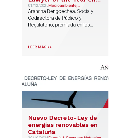
los Iberia Awards 2025
01/12/2025
Medioambiente,
Sostenibilidad y ESG, Público
Arancha Bengoechea, Socia y
de Legal 500
y Regulatorio
Codirectora de Público y
Regulatorio, premiada en los
Iberia Awards.
LEER MÁS >>
Nuevo Decreto-Ley de
energías renovables en
Cataluña
30/10/2025
Energía & Recursos Naturales