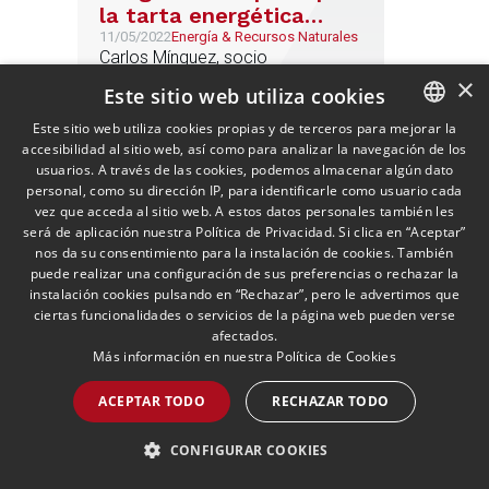
la tarta energética
aumentada por la crisis
11/05/2022
Energía & Recursos Naturales
Carlos Mínguez, socio
de Ucrania
responsable en Andersen del área
×
Este sitio web utiliza cookies
de Energía y Recursos Naturales,
explica en Confilegal cómo
Este sitio web utiliza cookies propias y de terceros para mejorar la
accesibilidad al sitio web, así como para analizar la navegación de los
SPANISH
funciona la práctica de la firma en
usuarios. A través de las cookies, podemos almacenar algún dato
esta materia
LEER MÁS >>
ENGLISH
personal, como su dirección IP, para identificarle como usuario cada
vez que acceda al sitio web. A estos datos personales también les
PORTUGUESE
será de aplicación nuestra Política de Privacidad. Si clica en “Aceptar”
nos da su consentimiento para la instalación de cookies. También
puede realizar una configuración de sus preferencias o rechazar la
instalación cookies pulsando en “Rechazar”, pero le advertimos que
ciertas funcionalidades o servicios de la página web pueden verse
afectados.
Más información en nuestra
Política de Cookies
ACEPTAR TODO
RECHAZAR TODO
Los establecimientos
CONFIGURAR COOKIES
difícilmente pueden
obligar a llevar