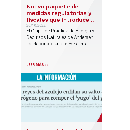
Nuevo paquete de
medidas regulatorias y
fiscales que introduce el
Real Decreto-Ley
20/10/2022
El Grupo de Práctica de Energía y
18/2022, de 18 de
Recursos Naturales de Andersen
octubre
ha elaborado una breve alerta
con algunas de las
modificaciones de mayor interés
LEER MÁS >>