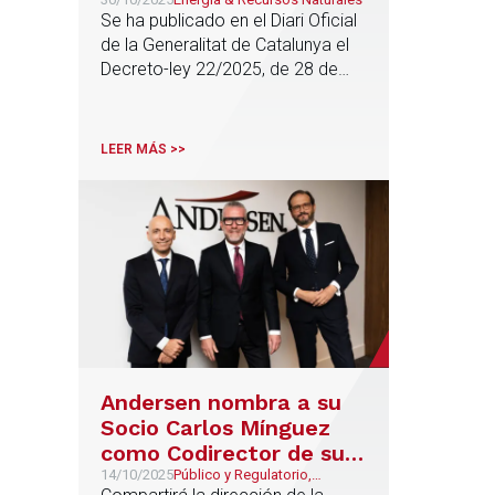
Se ha publicado en el Diari Oficial
de la Generalitat de Catalunya el
Decreto-ley 22/2025, de 28 de
octubre, para aumentar la
resiliencia del suministro eléctrico
de Cataluña
LEER MÁS >>
Andersen nombra a su
Socio Carlos Mínguez
como Codirector de su
oficina de Valencia
14/10/2025
Público y Regulatorio,
Procesal y Arbitraje