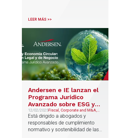
LEER MÁS >>
Andersen e IE lanzan el
Programa Jurídico
Avanzado sobre ESG y
Economía Circular
12/02/2025
Fiscal, Corporate and M&A,
Público y Regulatorio,
Está dirigido a abogados y
Económico y Financiero,
responsables de cumplimiento
Procesal y Arbitraje
normativo y sostenibilidad de las
empresas