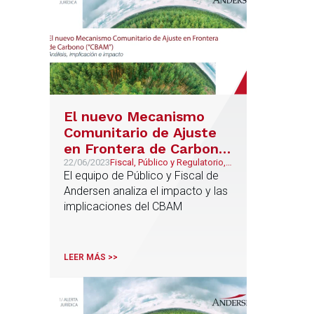
El nuevo Mecanismo
Comunitario de Ajuste
en Frontera de Carbono
(“CBAM”) | Análisis,
22/06/2023
Fiscal, Público y Regulatorio,
Energía & Recursos Naturales,
El equipo de Público y Fiscal de
implicación e impacto
Aduanas e Impuestos
Andersen analiza el impacto y las
Especiales
implicaciones del CBAM
LEER MÁS >>