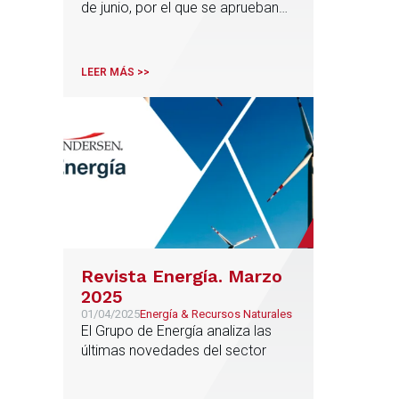
de junio, por el que se aprueban
medidas urgentes para el refuerzo
del sistema eléctrico (“Real
Decreto-ley 7/2025”)
LEER MÁS >>
Revista Energía. Marzo
2025
01/04/2025
Energía & Recursos Naturales
El Grupo de Energía analiza las
últimas novedades del sector