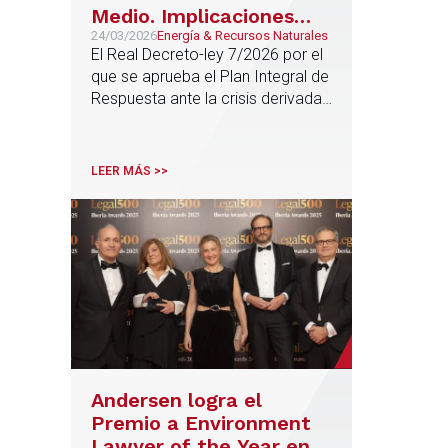
Medio. Implicaciones
para los Data Centers
24/03/2026
Energía & Recursos Naturales
El Real Decreto-ley 7/2026 por el
que se aprueba el Plan Integral de
Respuesta ante la crisis derivada
del conflicto en Oriente Medio, ha
introducido cambios estructurales
en el régimen de acceso y
LEER MÁS >>
conexión eléctrica que afectan de
manera directa y específica al
sector de los centros de datos
Andersen logra el
Premio a Environment
Lawyer of the Year en