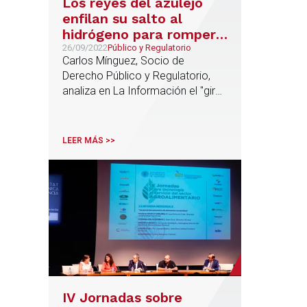
Los reyes del azulejo
enfilan su salto al
hidrógeno para romper
el ‘yugo’ del gas
26/09/2022
Público y Regulatorio
Carlos Mínguez, Socio de
Derecho Público y Regulatorio,
analiza en La Información el "giro
verde" de la industria española
intensiva en consumo de gas
LEER MÁS >>
IV Jornadas sobre