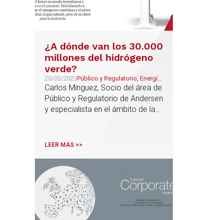
¿A dónde van los 30.000
millones del hidrógeno
verde?
20/03/2023
Público y Regulatorio, Energía
& Recursos Naturales
Carlos Mínguez, Socio del área de
Público y Regulatorio de Andersen
y especialista en el ámbito de la
Energía, apunta las principales
claves para alcanzar la eclosión
del ya bautizado como "gas del
LEER MÁS >>
futuro" en un reportaje para la
revista Actualidad Económica de
El Mundo