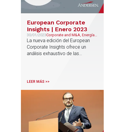
European Corporate
Insights | Enero 2023
30/01/2023
Corporate and M&A, Energía
& Recursos Naturales
La nueva edición del European
Corporate Insights ofrece un
análisis exhaustivo de las
tendencias y medidas regulatorias
del sector energético en 15
países europeos
LEER MÁS >>