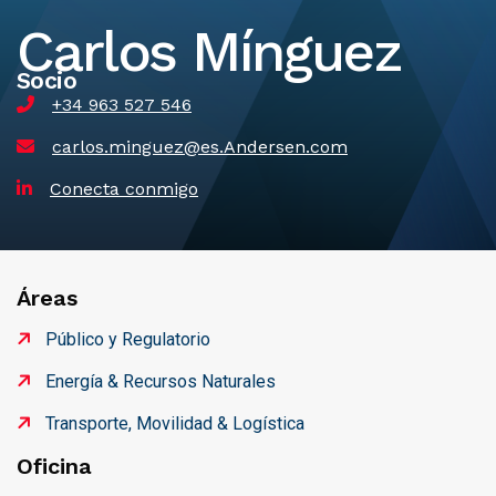
Carlos Mínguez
Socio
+34 963 527 546
carlos.minguez@es.Andersen.com
Conecta conmigo
Áreas
Público y Regulatorio
Energía & Recursos Naturales
Transporte, Movilidad & Logística
Oficina