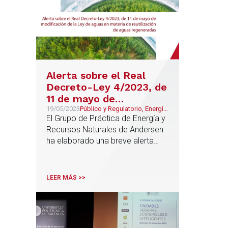
Alerta sobre el Real
Decreto-Ley 4/2023, de
11 de mayo de
modificación de la Ley
19/05/2023
Público y Regulatorio, Energía
& Recursos Naturales
El Grupo de Práctica de Energía y
de aguas en materia de
Recursos Naturales de Andersen
reutilización de aguas
ha elaborado una breve alerta
regeneradas
con las modificaciones de mayor
interés que el Real Decreto-Ley ha
introducido en materia de aguas
LEER MÁS >>