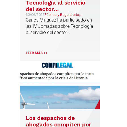
Tecnología al servicio
del sector
Agroalimentario
30/06/2022
Público y Regulatorio,
Agroalimentario
Carlos Mínguez ha participado en
las IV Jornadas sobre Tecnología
al servicio del sector
Agroalimentario, organizadas por
la Universidad Politécnica de
Valencia
LEER MÁS >>
Los despachos de
abogados compiten por