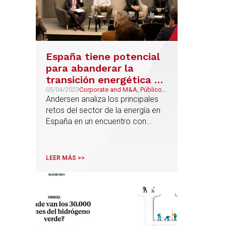
España tiene potencial
para abanderar la
transición energética en
Europa a través de la
05/04/2023
Corporate and M&A, Público y
Regulatorio, Energía &
Andersen analiza los principales
colaboración público-
Recursos Naturales
retos del sector de la energía en
privada
España en un encuentro con
Cristina Lobillo, responsable del
Energy Platform Task Force de la
Dirección General de Energía de la
LEER MÁS >>
Comisión Europea y las
principales empresas del sector