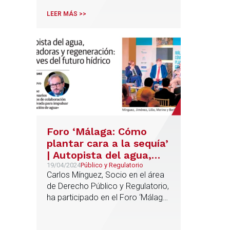
gas renovable y del hidrógeno
LEER MÁS >>
Foro ‘Málaga: Cómo
plantar cara a la sequía’
| Autopista del agua,
desaladoras y
19/04/2024
Público y Regulatorio
Carlos Mínguez, Socio en el área
regeneración: las llaves
de Derecho Público y Regulatorio,
del futuro hídrico
ha participado en el Foro ‘Málaga:
Cómo plantar cara a la sequía’,
organizado por el Diario SUR