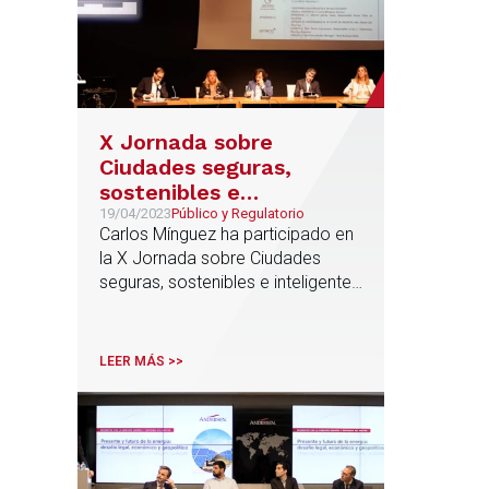
X Jornada sobre
Ciudades seguras,
sostenibles e
inteligentes
19/04/2023
Público y Regulatorio
Carlos Mínguez ha participado en
la X Jornada sobre Ciudades
seguras, sostenibles e inteligentes
que ha organizado la Universidad
Politécnica de Valencia
LEER MÁS >>