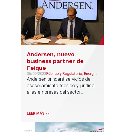
Andersen, nuevo
business partner de
Feique
06/09/2023
Público y Regulatorio, Energía
& Recursos Naturales,
Andersen brindará servicios de
Medioambiente,
asesoramiento técnico y jurídico
Sostenibilidad y ESG
a las empresas del sector
químico
LEER MÁS >>