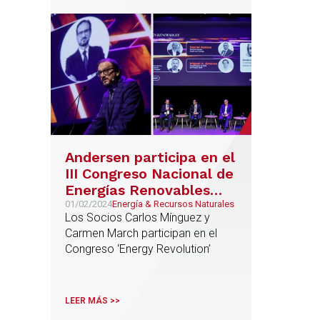
Andersen participa en el
III Congreso Nacional de
Energías Renovables
‘Energy Revolution’,
01/02/2024
Energía & Recursos Naturales
Los Socios Carlos Mínguez y
organizado por Avaesen
Carmen March participan en el
Congreso ‘Energy Revolution’
LEER MÁS >>