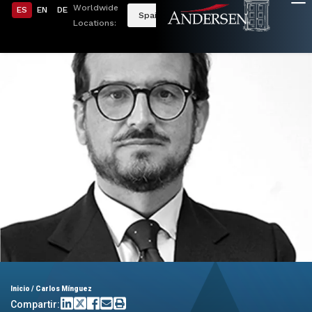
Worldwide
ES
EN
DE
Spain
Locations:
Inicio
/
Carlos Mínguez
Compartir: