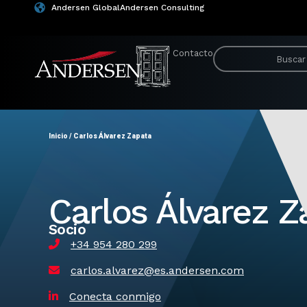
Andersen Global
Andersen Consulting
Contacto
Inicio
/
Carlos Álvarez Zapata
Carlos Álvarez Z
Socio
+34 954 280 299
carlos.alvarez@es.andersen.com
Conecta conmigo