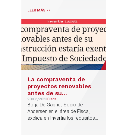
certificados que emiten otras
administraciones tributarias y la
LEER MÁS >>
determinación del periodo de
permanencia en territorio español
La compraventa de
proyectos renovables
antes de su
construcción estaría
20/06/2023
Fiscal
Borja De Gabriel, Socio de
exenta del Impuesto de
Andersen en el área de Fiscal,
Sociedades
explica en Invertia los requisitos
para que se dé la excepción