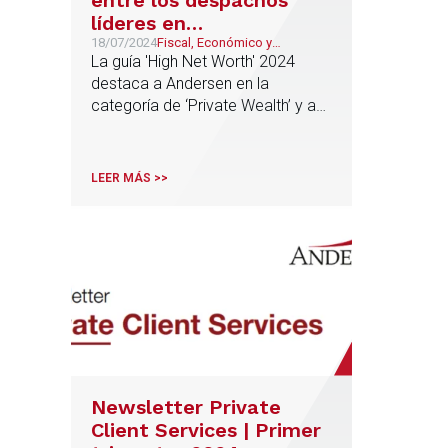
líderes en
asesoramiento a
18/07/2024
Fiscal, Económico y
Financiero, PCS, Wealth
La guía 'High Net Worth' 2024
grandes patrimonios,
Management & Family
destaca a Andersen en la
según la guía ‘High Net
Business
categoría de ‘Private Wealth’ y a
Worth’ 2024
Borja de Gabriel y Jorge Martínez
como abogados destacados en
esta práctica
LEER MÁS >>
Newsletter Private
Client Services | Primer