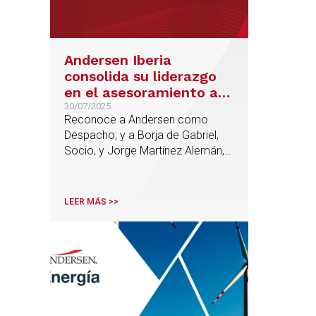
Andersen Iberia
consolida su liderazgo
en el asesoramiento a
grandes patrimonios,
30/07/2025
Reconoce a Andersen como
según la Guía High Net
Despacho; y a Borja de Gabriel,
Worth de Chambers
Socio, y Jorge Martínez Alemán,
Counsel.
LEER MÁS >>