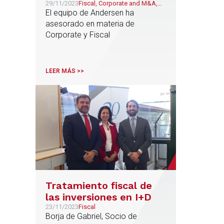
competición de pádel
29/11/2023
Fiscal, Corporate and M&A,
Deporte
El equipo de Andersen ha
internacional
asesorado en materia de
Corporate y Fiscal
LEER MÁS >>
Tratamiento fiscal de
las inversiones en I+D
23/11/2023
Fiscal
Borja de Gabriel, Socio de