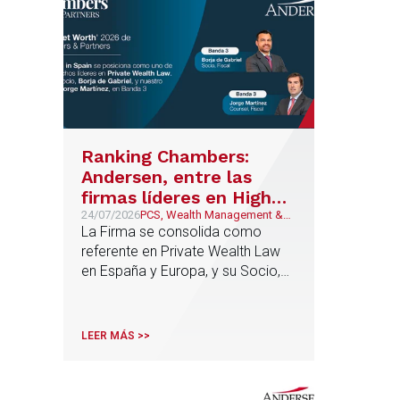
Ranking Chambers:
Andersen, entre las
firmas líderes en High
Net Worth en España y
24/07/2026
PCS, Wealth Management &
Family Business
La Firma se consolida como
Europa
referente en Private Wealth Law
en España y Europa, y su Socio,
Borja de Gabriel y el Counsel,
Jorge Martínez, son reconocidos
como uno de los profesionales
LEER MÁS >>
clave del sector.