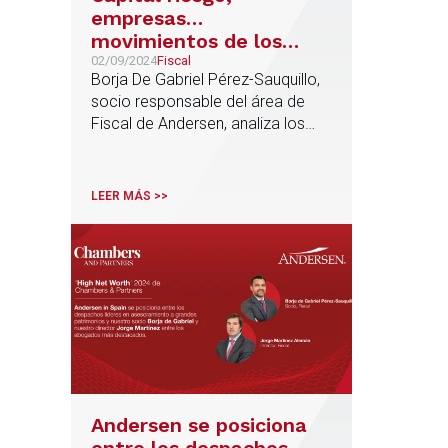
empresas…
movimientos de los
ricos para reducir el
02/09/2024
Fiscal
Borja De Gabriel Pérez-Sauquillo,
pago de impuestos
socio responsable del área de
Fiscal de Andersen, analiza los
ajustes de las estructuras
patrimoniales de las grandes
fortunas en El Confidencial
LEER MÁS >>
Andersen se posiciona
entre los despachos