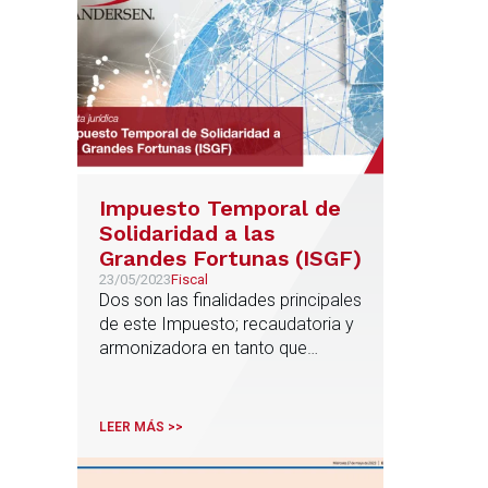
Impuesto Temporal de
Solidaridad a las
Grandes Fortunas (ISGF)
23/05/2023
Fiscal
Dos son las finalidades principales
de este Impuesto; recaudatoria y
armonizadora en tanto que
pretende disminuir las diferencias
de gravamen que se dan en el
patrimonio de las personas físicas
LEER MÁS >>
residentes en las distintas
Comunidades Autónomas