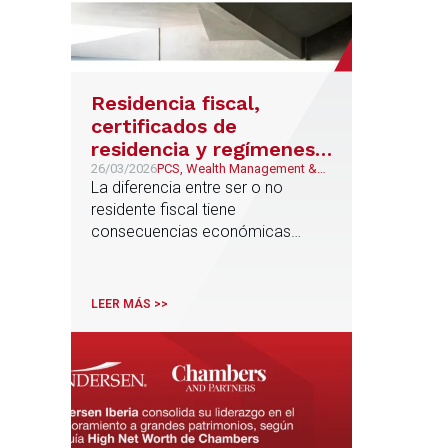
Residencia fiscal,
certificados de
residencia y regímenes
especiales: el conflicto
26/03/2026
PCS, Wealth Management &
Family Business
La diferencia entre ser o no
entre España y Portugal
residente fiscal tiene
consecuencias económicas
considerables, especialmente
para personas con patrimonios
elevados o rentas de origen
LEER MÁS >>
internacional