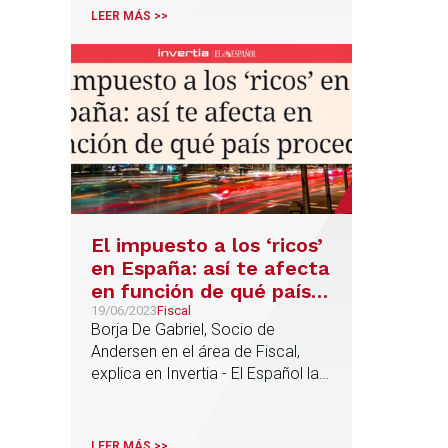
LEER MÁS >>
El impuesto a los ‘ricos’
en España: así te afecta
en función de qué país
procedas
19/06/2023
Fiscal
Borja De Gabriel, Socio de
Andersen en el área de Fiscal,
explica en Invertia - El Español las
tres casuísticas que se van a
producir para distintos inversores
extranjeros presentes en España
LEER MÁS >>