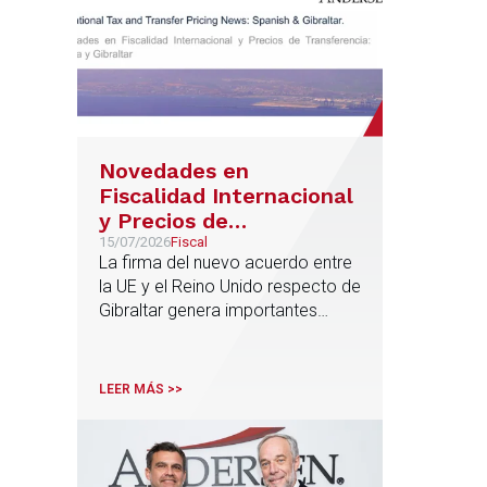
Novedades en
Fiscalidad Internacional
y Precios de
Transferencia: España y
15/07/2026
Fiscal
La firma del nuevo acuerdo entre
Gibraltar
la UE y el Reino Unido respecto de
Gibraltar genera importantes
implicaciones en fiscalidad
internacional y operaciones
vinculadas
LEER MÁS >>