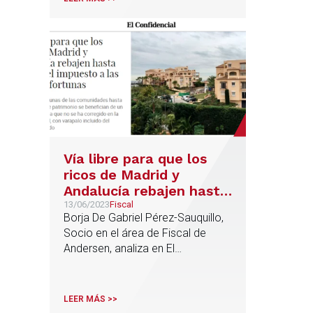
en torno al IGF
Vía libre para que los
ricos de Madrid y
Andalucía rebajen hasta
un 80% el impuesto a
13/06/2023
Fiscal
Borja De Gabriel Pérez-Sauquillo,
las grandes fortunas
Socio en el área de Fiscal de
Andersen, analiza en El
Confidencial el error técnico
publicado ayer en la orden
ministerial sobre el IGF
LEER MÁS >>