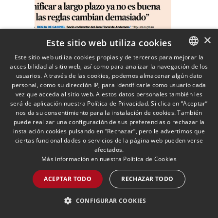
×
Este sitio web utiliza cookies
Este sitio web utiliza cookies propias y de terceros para mejorar la
accesibilidad al sitio web, así como para analizar la navegación de los
SPANISH
usuarios. A través de las cookies, podemos almacenar algún dato
“Planificar a largo plazo
ENGLISH
personal, como su dirección IP, para identificarle como usuario cada
ya no es buena idea, las
vez que acceda al sitio web. A estos datos personales también les
PORTUGUESE
será de aplicación nuestra Política de Privacidad. Si clica en “Aceptar”
reglas cambian
nos da su consentimiento para la instalación de cookies. También
demasiado”
17/05/2023
Fiscal
puede realizar una configuración de sus preferencias o rechazar la
Borja De Gabriel, Socio codirector
instalación cookies pulsando en “Rechazar”, pero le advertimos que
del área de Fiscal de Andersen,
ciertas funcionalidades o servicios de la página web pueden verse
analiza en una entrevista para
afectados.
Expansión las claves de un buen
Más información en nuestra
Política de Cookies
asesoramiento fiscal y las
principales demandas de los
ACEPTAR TODO
RECHAZAR TODO
LEER MÁS >>
clientes
CONFIGURAR COOKIES