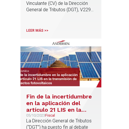
Vinculante (CV) de la Dirección
General de Tributos (DGT), V2295-
23, de 31 de julio, que ofrece
respuesta a 5 cuestiones
relevantes alrededor del “carried
LEER MÁS >>
interest”
Fin de la incertidumbre
en la aplicación del
artículo 21 LIS en la
transmisión de
05/10/2023
Fiscal
La Dirección General de Tributos
proyectos fotovoltaicos
(“DGT”) ha puesto fin al debate