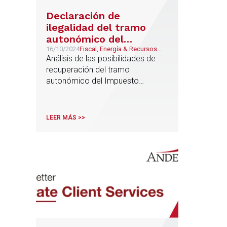
Declaración de
ilegalidad del tramo
autonómico del
Impuesto sobre
16/10/2024
Fiscal, Energía & Recursos
Naturales, Aduanas e
Análisis de las posibilidades de
Hidrocarburos: posible
Impuestos Especiales
recuperación del tramo
recuperación del
autonómico del Impuesto
impuesto
Especial de Hidrocarburos
indebidamente
indebidamente soportado tras los
soportado
pronunciamientos del Tribunal
LEER MÁS >>
Supremo