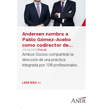
Andersen nombra a
Pablo Gómez-Acebo
como codirector de
Fiscal en Iberia junto
29/04/2026
Fiscal
Ambos Socios compartirán la
con Borja de Gabriel
dirección de una práctica
integrada por 108 profesionales
en España y Portugal, de los que
24 son Socios
LEER MÁS >>