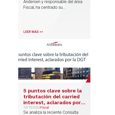
Andersen y responsable del área
Fiscal, ha centrado su
intervención en explicar la
deducción por "Inversión en
Empresas de nueva o reciente
creación"
LEER MÁS >>
5 puntos clave sobre la
tributación del carried
interest, aclarados por
la DGT
10/10/2023
Fiscal
Se analiza la reciente Consulta