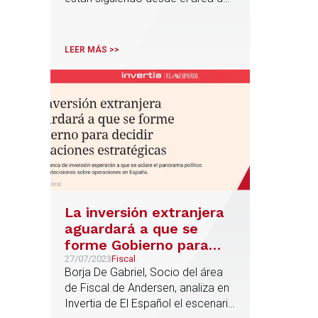
Fiscal en relación al ITSGF, a la
espera del pronunciamiento del
Tribunal Constitucional
LEER MÁS >>
La inversión extranjera
aguardará a que se
forme Gobierno para
decidir operaciones
27/07/2023
Fiscal
Borja De Gabriel, Socio del área
estratégicas
de Fiscal de Andersen, analiza en
Invertia de El Español el escenario