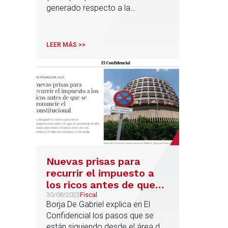
generado respecto a la
posibilidad de aplicar la exención
del artículo 21 LIS a las plusvalías
obtenidas en la venta de
LEER MÁS >>
proyectos de energías renovables
tras la obtención de las licencias y
permisos necesarios para el
desarrollo de la instalación
Nuevas prisas para
recurrir el impuesto a
los ricos antes de que
se pronuncie el
30/08/2023
Fiscal
Borja De Gabriel explica en El
Constitucional
Confidencial los pasos que se
están siguiendo desde el área de