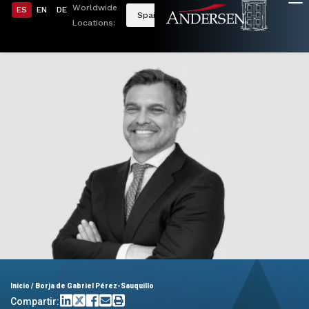
Worldwide
ES
EN
DE
Spain
Locations:
Inicio
/
Borja de Gabriel Pérez-Sauquillo
Compartir: