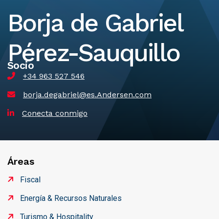
Borja de Gabriel
Pérez-Sauquillo
Socio
+34 963 527 546
borja.degabriel@es.Andersen.com
Conecta conmigo
Áreas
Fiscal
Energía & Recursos Naturales
Turismo & Hospitality