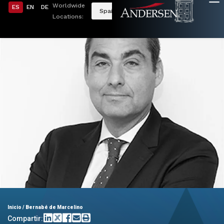
Worldwide
ES
EN
DE
Spain
Locations:
Inicio
/
Bernabé de Marcelino
Compartir: