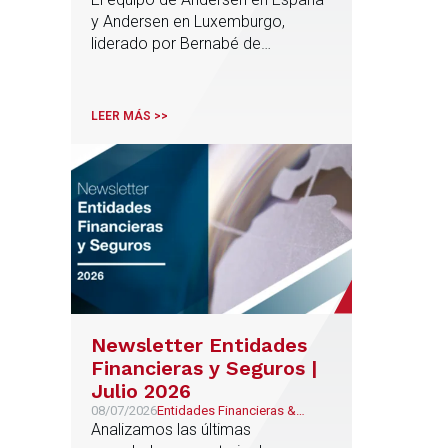
fondo dirigido a la
y Andersen en Luxemburgo,
financiación de pymes
liderado por Bernabé de
europeas
Marcelino, Socio de Fiscal, ha
participado como asesor en
materia tributaria durante todo el
LEER MÁS >>
proceso de formación del fondo,
hasta el primer cierre que ha
tenido lugar recientemente.
Newsletter Entidades
Financieras y Seguros |
Julio 2026
08/07/2026
Entidades Financieras &
Seguros
Analizamos las últimas