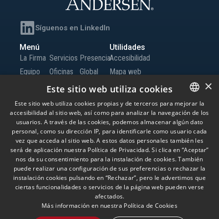
Síguenos en LinkedIn
Menú
Utilidades
La Firma
Servicios
Presencia
Accesibilidad
Equipo
Oficinas
Global
Mapa web
×
Conocimiento
Iberia
Trabaja
Canal de Información
Este sitio web utiliza cookies
Oficinas
con
Este sitio web utiliza cookies propias y de terceros para mejorar la
Globales
nosotros
accesibilidad al sitio web, así como para analizar la navegación de los
SPANISH
usuarios. A través de las cookies, podemos almacenar algún dato
Contacto
ENGLISH
personal, como su dirección IP, para identificarle como usuario cada
vez que acceda al sitio web. A estos datos personales también les
PORTUGUESE
será de aplicación nuestra Política de Privacidad. Si clica en “Aceptar”
© Andersen Tax LLC, Andersen Tax & Legal, S.L.P. y Andersen Tax & Legal Iberia,
nos da su consentimiento para la instalación de cookies. También
S.L.P. Andersen Tax & Legal, S.L.P. y Andersen Tax & Legal Iberia, S.L.P. son las
puede realizar una configuración de sus preferencias o rechazar la
firmas miembro españolas de Andersen Global, una ‘verein’ suiza compuesta
por firmas miembro que son entidades jurídicas independientes, localizadas
instalación cookies pulsando en “Rechazar”, pero le advertimos que
alrededor del mundo y que proporcionan servicios bajo su propio nombre o las
ciertas funcionalidades o servicios de la página web pueden verse
marcas “Andersen Tax” o “Andersen Tax & Legal”. Andersen Global no presta
afectados.
servicios y no tiene responsabilidad sobre las acciones de otras firmas
miembro, que tampoco poseen responsabilidad por ninguna acción realizada
Más información en nuestra
Política de Cookies
por Andersen Global. El uso de esta página web, está sujeto a sus propios
términos y condiciones. Por favor, lea los términos y condiciones, antes del uso de