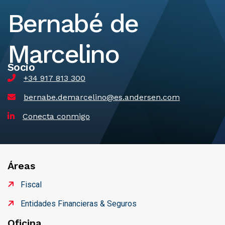
Bernabé de
Marcelino
Socio
+34 917 813 300
bernabe.demarcelino@es.andersen.com
Conecta conmigo
Áreas
Fiscal
Entidades Financieras & Seguros
Oficina