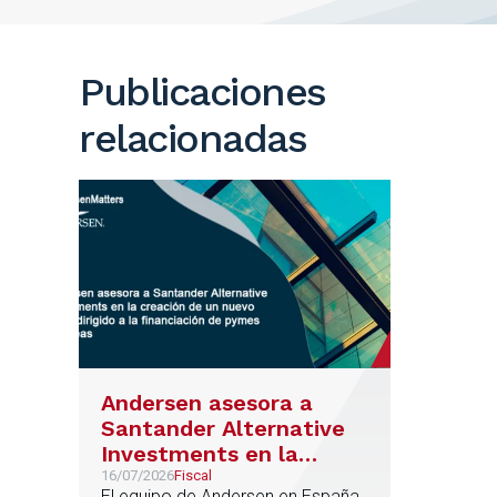
Publicaciones
relacionadas
Andersen asesora a
Santander Alternative
Investments en la
creación de un nuevo
16/07/2026
Fiscal
El equipo de Andersen en España