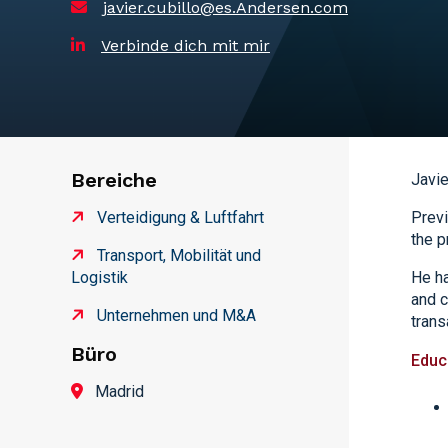
javier.cubillo@es.Andersen.com
Verbinde dich mit mir
Bereiche
Javie
Verteidigung & Luftfahrt
Previ
the p
Transport, Mobilität und
Logistik
He ha
and c
Unternehmen und M&A
trans
Büro
Educ
Madrid