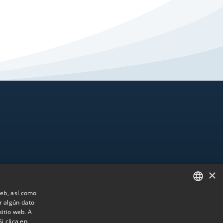
×
Nützliches
äsenz
Barrierefreiheit
 web, así como
r algún dato
SPANISH
Sitemap
sitio web. A
Informationskanal
ENGLISH
i clica en