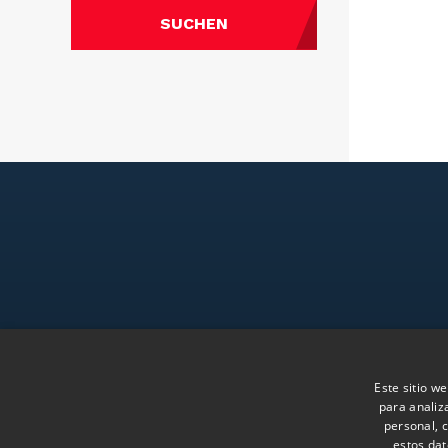
SUCHEN
Menü
Die Firma
Este sitio we
para analiz
Team
personal, c
Folgen Sie uns auf LinkedIn
Wissen
estos dat