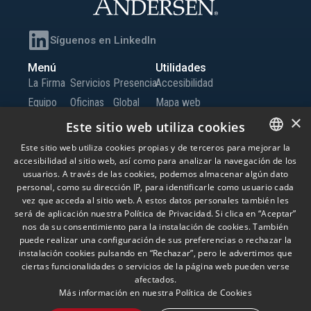
Síguenos en LinkedIn
Menú
Utilidades
La Firma
Servicios
Presencia
Accesibilidad
Equipo
Oficinas
Global
Mapa web
×
Conocimiento
Iberia
Trabaja
Canal de Información
Este sitio web utiliza cookies
Oficinas
con
Este sitio web utiliza cookies propias y de terceros para mejorar la
Globales
nosotros
accesibilidad al sitio web, así como para analizar la navegación de los
SPANISH
usuarios. A través de las cookies, podemos almacenar algún dato
Contacto
ENGLISH
personal, como su dirección IP, para identificarle como usuario cada
vez que acceda al sitio web. A estos datos personales también les
PORTUGUESE
será de aplicación nuestra Política de Privacidad. Si clica en “Aceptar”
© Andersen Tax LLC, Andersen Tax & Legal, S.L.P. y Andersen Tax & Legal Iberia,
nos da su consentimiento para la instalación de cookies. También
S.L.P. Andersen Tax & Legal, S.L.P. y Andersen Tax & Legal Iberia, S.L.P. son las
puede realizar una configuración de sus preferencias o rechazar la
firmas miembro españolas de Andersen Global, una ‘verein’ suiza compuesta
por firmas miembro que son entidades jurídicas independientes, localizadas
instalación cookies pulsando en “Rechazar”, pero le advertimos que
alrededor del mundo y que proporcionan servicios bajo su propio nombre o las
ciertas funcionalidades o servicios de la página web pueden verse
marcas “Andersen Tax” o “Andersen Tax & Legal”. Andersen Global no presta
afectados.
servicios y no tiene responsabilidad sobre las acciones de otras firmas
Más información en nuestra
Política de Cookies
miembro, que tampoco poseen responsabilidad por ninguna acción realizada
por Andersen Global. El uso de esta página web, está sujeto a sus propios