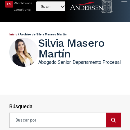
Worldwide
ES
Spain
Locations:
Inicio
/
Archivo de Silvia Masero Martín
Silvia Masero
Martín
Abogado Senior. Departamento Procesal
Búsqueda