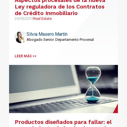
Aspectos procesales de la nueva
Ley reguladora de los Contratos
de Crédito Inmobiliario
29/05/2019
Real Estate
Silvia Masero Martín
Abogado Senior. Departamento Procesal
LEER MÁS >>
Productos diseñados para fallar: el