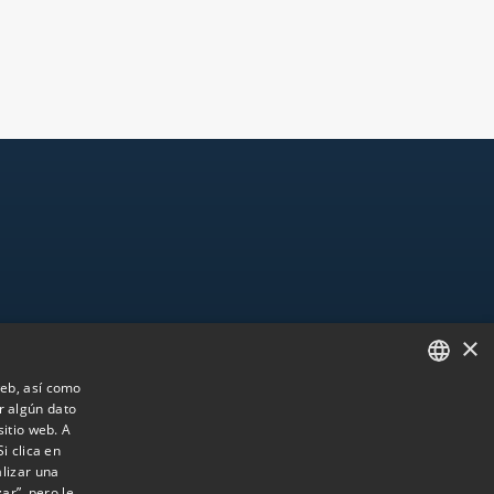
×
Utilidades
Global
Accesibilidad
 web, así como
r algún dato
SPANISH
n nosotros
Mapa web
sitio web. A
Canal de Información
ENGLISH
i clica en
lizar una
PORTUGUESE
ar”, pero le