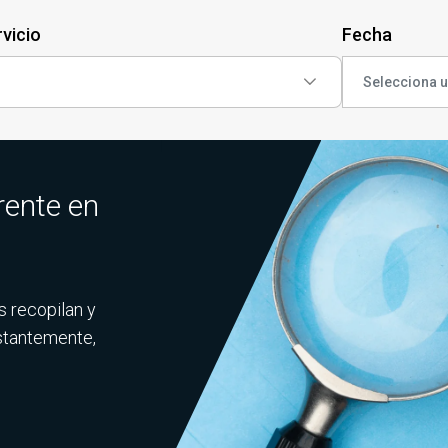
vicio
Fecha
rente en
s recopilan y
stantemente,