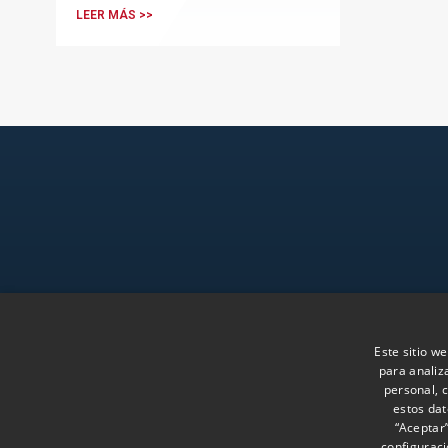
LEER MÁS >>
Menú
La Firma
Este sitio we
para analiz
Equipo
personal, c
Síguenos en LinkedIn
Conocimiento
estos dat
“Aceptar
configuraci