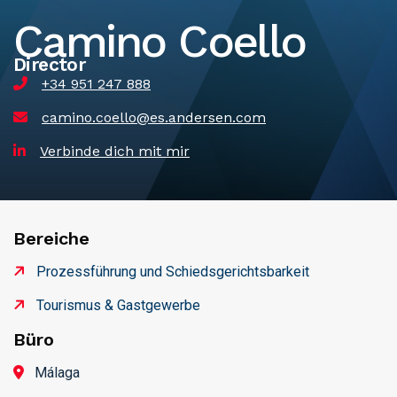
Camino Coello
Director
+34 951 247 888
camino.coello@es.andersen.com
Verbinde dich mit mir
Bereiche
Prozessführung und Schiedsgerichtsbarkeit
Tourismus & Gastgewerbe
Büro
Málaga