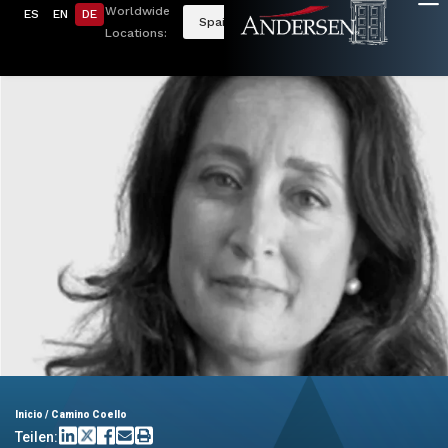
Worldwide
ES
EN
DE
Spain
Locations:
Inicio
/
Camino Coello
Teilen: