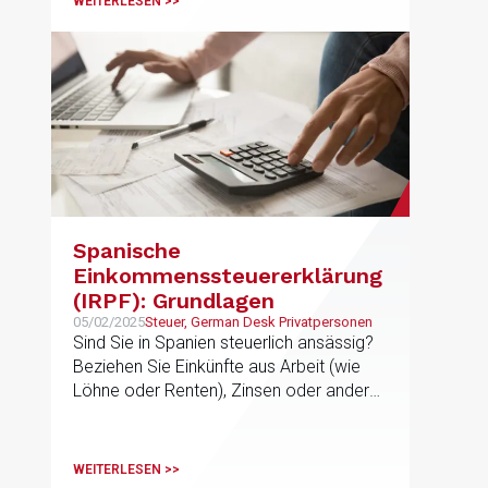
WEITERLESEN >>
Spanische
Einkommenssteuererklärung
(IRPF): Grundlagen
05/02/2025
Steuer, German Desk Privatpersonen
Sind Sie in Spanien steuerlich ansässig?
Beziehen Sie Einkünfte aus Arbeit (wie
Löhne oder Renten), Zinsen oder andere
Einkünfte, die bei der
Einkommenssteuererklärung natürlicher
Personen (IRPF) angegeben werden
WEITERLESEN >>
müssten?