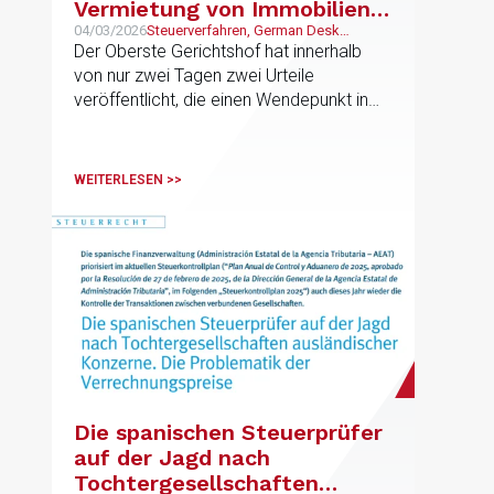
Vermietung von Immobilien
innerhalb von
04/03/2026
Steuerverfahren, German Desk
Privatpersonen, PCS,
Der Oberste Gerichtshof hat innerhalb
Unternehmensgruppen für
Vermögensverwaltung und
von nur zwei Tagen zwei Urteile
Zwecke der
Familienunternehmen
veröffentlicht, die einen Wendepunkt in
Einkommensteuer und der
der Besteuerung von
Erbschaftssteuer
Familienunternehmen mit Holdingstruktur
darstellen könnten
WEITERLESEN >>
Die spanischen Steuerprüfer
auf der Jagd nach
Tochtergesellschaften