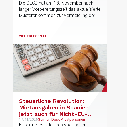
Die OECD hat am 18. November nach
einem Arbeitnehmer aus
langer Vorbereitungszeit das aktualisierte
einem anderen Staat als
Musterabkommen zur Vermeidung der
seinem Wohnsitzstaat
Doppelbesteuerung und dessen
erbracht werden
Kommentar veröffentlicht
WEITERLESEN >>
Steuerliche Revolution:
Mietausgaben in Spanien
jetzt auch für Nicht-EU-
Ansässige absetzbar!
17/11/2025
German Desk Privatpersonen
Ein aktuelles Urteil des spanischen