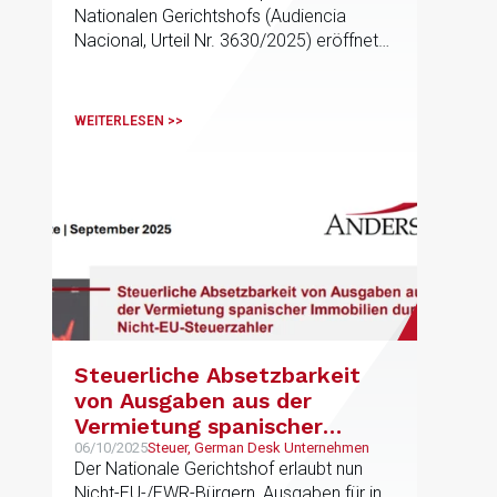
Nationalen Gerichtshofs (Audiencia
Nacional, Urteil Nr. 3630/2025) eröffnet
nun neue Perspektiven und könnte
steuerliche Vorteile für Eigentümer und
Investorenaus sogenannten Drittländern
WEITERLESEN >>
(wie bspw. aus der Schweiz) bringen
Steuerliche Absetzbarkeit
von Ausgaben aus der
Vermietung spanischer
Immobilien durch Nicht-EU-
06/10/2025
Steuer, German Desk Unternehmen
Der Nationale Gerichtshof erlaubt nun
Steuerzahler
Nicht-EU-/EWR-Bürgern, Ausgaben für in