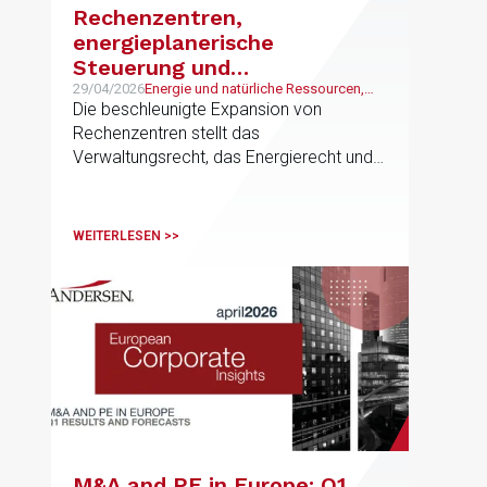
Rechenzentren,
energieplanerische
Steuerung und
Gemeinwohlbelange:
29/04/2026
Energie und natürliche Ressourcen,
German Desk Unternehmen
Die beschleunigte Expansion von
Rechtliche
Rechenzentren stellt das
Herausforderungen in
Verwaltungsrecht, das Energierecht und
Portugal im Lichte des
das Städtebaurecht vor strukturelle
Rechenzentrumskorridors in
Herausforderungen
Virginia (USA)
WEITERLESEN >>
M&A and PE in Europe: Q1