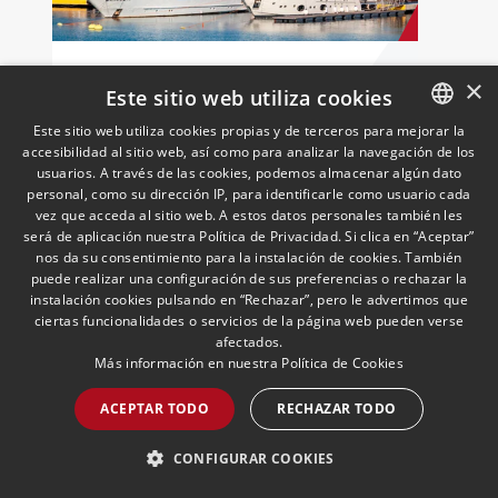
Kaufvertrag für
×
Este sitio web utiliza cookies
Gebrauchtboote: Rechtliche
und steuerliche Aspekte
Este sitio web utiliza cookies propias y de terceros para mejorar la
22/11/2024
German Desk Privatpersonen
accesibilidad al sitio web, así como para analizar la navegación de los
SPANISH
In Spanien werden der Kauf und Verkauf
usuarios. A través de las cookies, podemos almacenar algún dato
ENGLISH
von Schiffen und Booten durch das
personal, como su dirección IP, para identificarle como usuario cada
vez que acceda al sitio web. A estos datos personales también les
Gesetz 14/2014 vom 24. Juli über die
PORTUGUESE
será de aplicación nuestra Política de Privacidad. Si clica en “Aceptar”
Seeschifffahrt geregelt. Es ist jedoch zu
nos da su consentimiento para la instalación de cookies. También
beachten, dass diese Regelung
puede realizar una configuración de sus preferencias o rechazar la
dispositiven Charakter hat.
instalación cookies pulsando en “Rechazar”, pero le advertimos que
WEITERLESEN >>
ciertas funcionalidades o servicios de la página web pueden verse
afectados.
Más información en nuestra
Política de Cookies
ACEPTAR TODO
RECHAZAR TODO
CONFIGURAR COOKIES