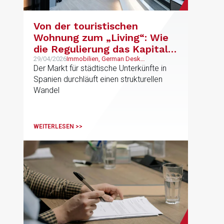
Von der touristischen
Wohnung zum „Living“: Wie
die Regulierung das Kapital
in Richtung hybrider
29/04/2026
Immobilien, German Desk
Unternehmen
Der Markt für städtische Unterkünfte in
Produkte verlagert
Spanien durchläuft einen strukturellen
Wandel
WEITERLESEN >>