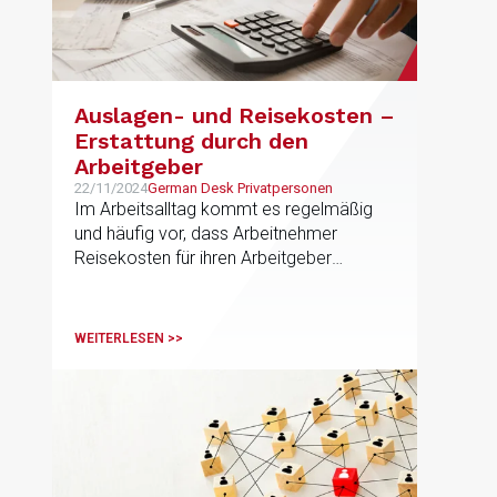
Auslagen- und Reisekosten –
Erstattung durch den
Arbeitgeber
22/11/2024
German Desk Privatpersonen
Im Arbeitsalltag kommt es regelmäßig
und häufig vor, dass Arbeitnehmer
Reisekosten für ihren Arbeitgeber
vorstrecken müssen. Die korrekte
Erstattung dieser Posten verursacht
dabei vielen Unternehmen große
WEITERLESEN >>
Probleme und ist im Detail sehr komplex.