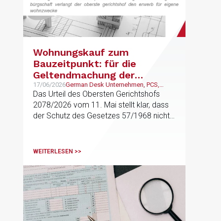
Wohnungskauf zum
Bauzeitpunkt: für die
Geltendmachung der
Bürgschaft verlangt der
17/06/2026
German Desk Unternehmen, PCS,
Vermögensverwaltung und
Das Urteil des Obersten Gerichtshofs
oberste Gerichtshof den
Familienunternehmen
2078/2026 vom 11. Mai stellt klar, dass
Erwerb für eigene
der Schutz des Gesetzes 57/1968 nicht
Wohnzwecke
jeden Kauf einer Immobilie abdeckt,
sondern nur solche Erwerbe, die als
Wohnsitz oder persönlicher Wohnsitz
WEITERLESEN >>
bestimmt sind