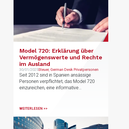
den spanischen Behörden durchführen
Model 720: Erklärung über
Vermögenswerte und Rechte
im Ausland
30/01/2025
Steuer, German Desk Privatpersonen
Seit 2012 sind in Spanien ansässige
Personen verpflichtet, das Model 720
einzureichen, eine informative
Steuererklärung über die im Ausland
befindlichen Vermögenswerte und
Rechte. Sie ist zwischen dem 1. Januar
WEITERLESEN >>
und dem 31. März des Jahres
einzureichen, das auf das Jahr folgt, auf
das sich die Angaben beziehen.