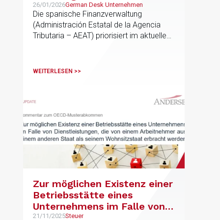
ausländischer Konzerne. Die
26/01/2026
German Desk Unternehmen
Die spanische Finanzverwaltung
Problematik der
(Administración Estatal de la Agencia
Verrechnungspreise
Tributaria – AEAT) priorisiert im aktuellen
Steuerkontrollplan auch dieses Jahr
wieder die Kontrolle der Transaktionen
zwischen verbundenen Gesellschaften
WEITERLESEN >>
Zur möglichen Existenz einer
Betriebsstätte eines
Unternehmens im Falle von
Dienstleistungen, die von
21/11/2025
Steuer