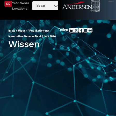
Worldwide
DE
Spain
Locations:
Teilen:
Inicio
/
Wissen
/
Publikationen
/
Newsletter German Desk | Juni 2026
Wissen