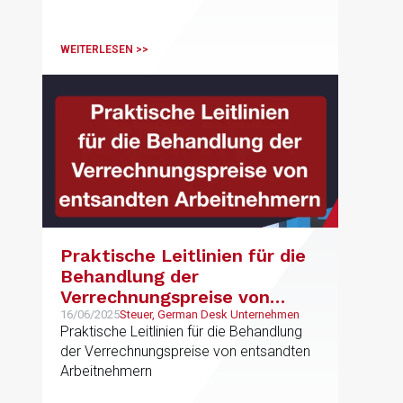
genutztem Wohneigentum von
Steuerpflichtigen im Rahmen der
Beckham-Regelung als diskriminierend.
WEITERLESEN >>
Praktische Leitlinien für die
Behandlung der
Verrechnungspreise von
entsandten Arbeitnehmern
16/06/2025
Steuer, German Desk Unternehmen
Praktische Leitlinien für die Behandlung
der Verrechnungspreise von entsandten
Arbeitnehmern