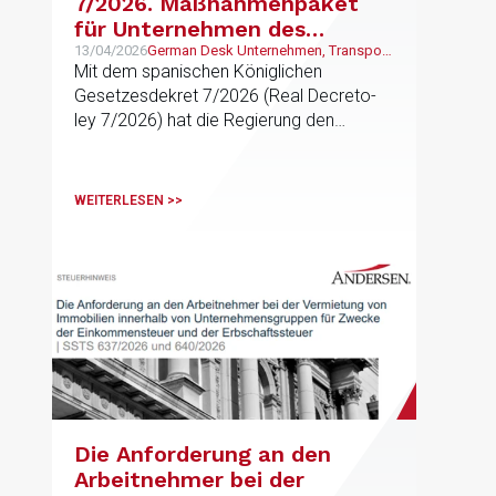
7/2026. Maßnahmenpaket
für Unternehmen des
Transport- und
13/04/2026
German Desk Unternehmen, Transport,
Mobilität und Logistik
Mit dem spanischen Königlichen
Logistiksektors in Spanien
Gesetzesdekret 7/2026 (Real Decreto-
ley 7/2026) hat die Regierung den
sogenannten „Integrierten Reaktionsplan
auf die Krise im Nahen Osten“
verabschiedet
WEITERLESEN >>
Die Anforderung an den
Arbeitnehmer bei der