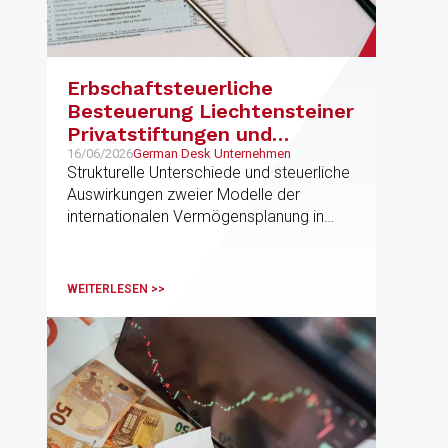
Erbschaftsteuerliche
Besteuerung Liechtensteiner
Privatstiftungen und
angelsächsischen Trusts in
16/06/2026
German Desk Unternehmen
Strukturelle Unterschiede und steuerliche
Spanien
Auswirkungen zweier Modelle der
internationalen Vermögensplanung in
Spanien
WEITERLESEN >>