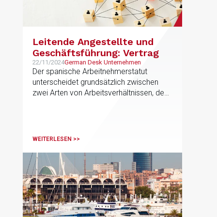
Leitende Angestellte und
Geschäftsführung: Vertrag
22/11/2024
German Desk Unternehmen
Der spanische Arbeitnehmerstatut
unterscheidet grundsätzlich zwischen
zwei Arten von Arbeitsverhältnissen, dem
allgemeinen Arbeitsverhältnis und dem
besonderen Arbeitsverhältnis. Eines
dieser besonderen Arbeitsverhältnisse ist
das der so genannten leitenden
WEITERLESEN >>
Angestellten.